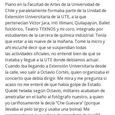
FACULTAD
Piano en la Facultad de Artes de la Universidad de
Chile y paralelamente formaba parte de la Unidad de
Estudiantes
Funcionarias/os
Extensión Universitaria de la UTE, a la que
pertenecían Víctor Jara, Inti Illimani, Quilapayún, Ballet
Académicas/os
Egresadas/os
folclórico, Teatro TEKNOS y mi coro, integrado por
estudiantes de la carrera de química industrial. Tenía
que estar a las nueve de la mañana. Tomé la micro y
ahí escuché decir que se suspendían todas
las actividades oficiales, no entendí bien de qué se
trataba y llegué a la UTE donde debíamos actuar.
Cuando iba llegando a Extensión Universitaria desde
la calle, veo salir a Octavio Cortés, quien organizaba el
concierto que debía dirigir. Me mira y me pregunta si
acaso no me enteré de que había golpe de Estado.
Quedé helada; según Octavio, militares acababan de
ametrallar en el baño al fotógrafo nuestro, a quien
yo cariñosamente le decía “Che Guevara” (porque
llevaba el pelo largo y usaba una boina). Me