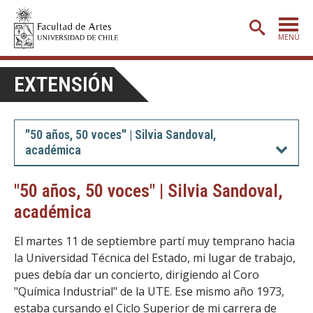
MENÚ
PORTADA
EXTENSIÓN
ADMISIÓN
ETAPA BÁSICA
"50 años, 50 voces" | Silvia Sandoval,
académica
CARRERAS
POSTGRADO
"50 años, 50 voces" | Silvia Sandoval,
académica
EXTENSIÓN
CREACIÓN
E INVESTIGACIÓN
El martes 11 de septiembre partí muy temprano hacia
la Universidad Técnica del Estado, mi lugar de trabajo,
BIBLIOTECA
pues debía dar un concierto, dirigiendo al Coro
"Química Industrial" de la UTE. Ese mismo año 1973,
DEPARTAMENTOS
estaba cursando el Ciclo Superior de mi carrera de