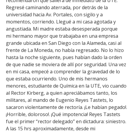
recomendaron que saliera de inmediato de la UTE.
Regresé caminando aterrada, por detrás de la
universidad hacia Av. Portales, con sigilo y a
momentos, corriendo. Llegué a mi casa agotada y
angustiada. Mi madre estaba desesperada porque
mi hermano mayor que trabajaba en una empresa
grande ubicada en San Diego con la Alameda, casi al
frente de La Moneda, no había regresado. No lo hizo
hasta la noche siguiente, pues habían dado la orden
de que nadie se moviera de allí por seguridad. Una vez
en mi casa, empecé a comprender la gravedad de lo
que estaba ocurriendo. Uno de mis hermanos
menores, estudiante de Química en la UTE, vio cuando
al Rector Kirberg, a quien apreciábamos tanto, los
militares, al mando de Eugenio Reyes Tastets, lo
sacaron violentamente de rectoría. ¡Le habían pegado!.
¡Horrible, doloroso!. ¡Qué impotencia! Reyes Tastets
fue el primer “rector delegado” en dictadura: siniestro.
A las 15 hrs aproximadamente, desde mi