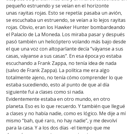
FACULTAD
pequeño estruendo y se veían en el horizonte
unas rayitas rojas. Esto se repetía: pasaba un avión,
Estudiantes
Funcionarias/os
se escuchaba un estruendo, se veían a lo lejos rayitas
rojas. Obvio, eran los Hawker Hunter bombardeando
Académicas/os
Egresadas/os
el Palacio de La Moneda. Los miraba pasar y después
pasó también un helicóptero volando más bajo desde
el que una voz con altoparlante decía “váyanse a sus
casas, váyanse a sus casas”. En esa época yo estaba
escuchando a Frank Zappa, no tenía idea de nada
(salvo de Frank Zappa). La política me era algo
totalmente ajeno, no tenía cómo comprender lo que
estaba sucediendo, esto al punto de que al día
siguiente fui a clases como si nada.
Evidentemente estaba en otro mundo, en otro
planeta. Eso es lo que recuerdo. Y también que llegué
a clases y no había nadie, como es lógico. Me dije a mí
mismo “bah, qué raro, no hay nadie”, y me devolví
para la casa. Y a los dos días -el tiempo que me