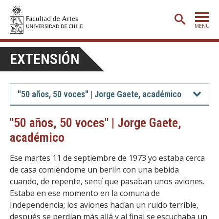
MENÚ
PORTADA
EXTENSIÓN
ADMISIÓN
ETAPA BÁSICA
"50 años, 50 voces" | Jorge Gaete, académico
CARRERAS
"50 años, 50 voces" | Jorge Gaete,
POSTGRADO
académico
EXTENSIÓN
Ese martes 11 de septiembre de 1973 yo estaba cerca
CREACIÓN
E INVESTIGACIÓN
de casa comiéndome un berlín con una bebida
cuando, de repente, sentí que pasaban unos aviones.
BIBLIOTECA
Estaba en ese momento en la comuna de
Independencia; los aviones hacían un ruido terrible,
DEPARTAMENTOS
después se perdían más allá y al final se escuchaba un