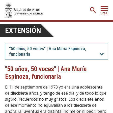
MENÚ
PORTADA
EXTENSIÓN
ADMISIÓN
ETAPA BÁSICA
"50 años, 50 voces" | Ana María Espinoza,
funcionaria
CARRERAS
POSTGRADO
"50 años, 50 voces" | Ana María
Espinoza, funcionaria
EXTENSIÓN
CREACIÓN
E INVESTIGACIÓN
El 11 de septiembre de 1973 yo era una adolescente
de diecisiete años, y tengo de ese día, y de todo lo que
BIBLIOTECA
siguió, recuerdos no muy gratos. Los diecisiete años
de ese momento no equivalían a los diecisiete de
DEPARTAMENTOS
ahora: la juventud era distinta, no mejor ni peor, pero