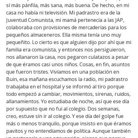
FACULTAD
sí más pánfila, más sana, más buena. De hecho, en mi
casa no había ni televisión. Mi padrastro era de la
Estudiantes
Funcionarias/os
Juventud Comunista, mi mamá pertenecía a las JAP,
colaboraba con provisiones de mercaderías para los
Académicas/os
Egresadas/os
pequeños almaceneros. Ella misma tenía uno muy
pequeñito. Lo cierto es que alguien dijo por ahí que mi
familia era comunista, y entonces nos persiguieron,
nos allanaron la casa, nos pegaron culatazos a pesar
de que éramos casi unos niños. Cosas, en fin, asuntos
que fueron tristes. Vivíamos en una población en
Buin, esa mañana escuchamos la radio, mi padrastro
trabajaba en el hospital y se informó al tiro porque
todo empezó a cambiar, movimientos, sirenas, ruidos,
allanamientos. Yo estudiaba de noche, así que ese día
por supuesto que no fui al colegio. Dos semanas,
creo, estuve sin ir al colegio. Y ese día del golpe fue
más o menos tranquilo, porque insisto en que éramos
pavitos y no entendíamos de política. Aunque también