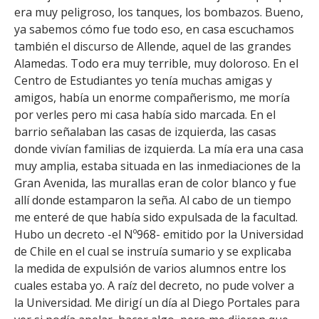
FACULTAD
era muy peligroso, los tanques, los bombazos. Bueno,
ya sabemos cómo fue todo eso, en casa escuchamos
Estudiantes
Funcionarias/os
también el discurso de Allende, aquel de las grandes
Alamedas. Todo era muy terrible, muy doloroso. En el
Académicas/os
Egresadas/os
Centro de Estudiantes yo tenía muchas amigas y
amigos, había un enorme compañerismo, me moría
por verles pero mi casa había sido marcada. En el
barrio señalaban las casas de izquierda, las casas
donde vivían familias de izquierda. La mía era una casa
muy amplia, estaba situada en las inmediaciones de la
Gran Avenida, las murallas eran de color blanco y fue
allí donde estamparon la seña. Al cabo de un tiempo
me enteré de que había sido expulsada de la facultad.
Hubo un decreto -el Nº968- emitido por la Universidad
de Chile en el cual se instruía sumario y se explicaba
la medida de expulsión de varios alumnos entre los
cuales estaba yo. A raíz del decreto, no pude volver a
la Universidad. Me dirigí un día al Diego Portales para