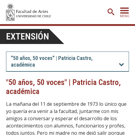
MENÚ
PORTADA
EXTENSIÓN
ADMISIÓN
ETAPA BÁSICA
"50 años, 50 voces" | Patricia Castro,
académica
CARRERAS
POSTGRADO
"50 años, 50 voces" | Patricia Castro,
académica
EXTENSIÓN
CREACIÓN
E INVESTIGACIÓN
La mañana del 11 de septiembre de 1973 lo único que
yo quería era venir a la facultad, juntarme con mis
BIBLIOTECA
amigos a conversar y esperar el desarrollo de los
acontecimientos con alumnos, funcionarios y profes,
DEPARTAMENTOS
todos juntos. Pero mi madre no me dejó salir porque