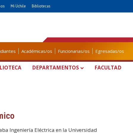
sos
Mi Uchile
Bibliotecas
udiantes
Académicas/os
Funcionarias/os
Egresadas/os
LIOTECA
DEPARTAMENTOS
FACULTAD
mico
ba Ingeniería Eléctrica en la Universidad