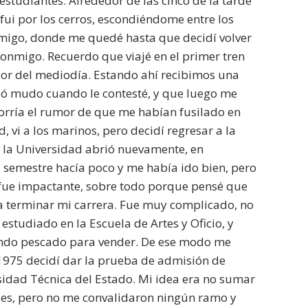
 estudiantes. Alrededor de las cinco de la tarde
fui por los cerros, escondiéndome entre los
 amigo, donde me quedé hasta que decidí volver
onmigo. Recuerdo que viajé en el primer tren
edor del mediodía. Estando ahí recibimos una
dó mudo cuando le contesté, y que luego me
rría el rumor de que me habían fusilado en
, vi a los marinos, pero decidí regresar a la
e la Universidad abrió nuevamente, en
 semestre hacía poco y me había ido bien, pero
 fue impactante, sobre todo porque pensé que
ra terminar mi carrera. Fue muy complicado, no
studiado en la Escuela de Artes y Oficio, y
cando pescado para vender. De ese modo me
n 1975 decidí dar la prueba de admisión de
rsidad Técnica del Estado. Mi idea era no sumar
eles, pero no me convalidaron ningún ramo y