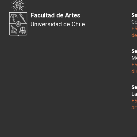
Facultad de Artes
Se
Co
Universidad de Chile
+5
de
Se
Mo
+5
di
Se
La
+5
ar