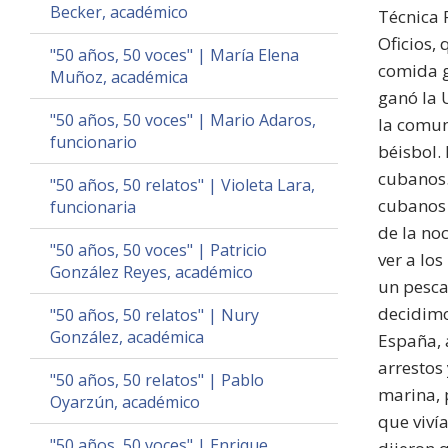
Becker, académico
Técnica 
Oficios,
"50 años, 50 voces" | María Elena
comida g
Muñoz, académica
ganó la 
"50 años, 50 voces" | Mario Adaros,
la comun
funcionario
béisbol.
cubanos.
"50 años, 50 relatos" | Violeta Lara,
cubanos 
funcionaria
de la no
"50 años, 50 voces" | Patricio
ver a lo
González Reyes, académico
un pesca
decidimo
"50 años, 50 relatos" | Nury
González, académica
España, 
arrestos
"50 años, 50 relatos" | Pablo
marina, 
Oyarzún, académico
que viví
"50 años, 50 voces" | Enrique