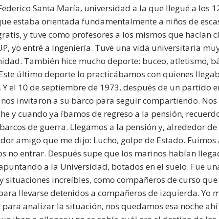
Federico Santa María, universidad a la que llegué a los 1
 que estaba orientada fundamentalmente a niños de escas
ratis, y tuve como profesores a los mismos que hacían cla
UP, yo entré a Ingeniería. Tuve una vida universitaria mu
idad. También hice mucho deporte: buceo, atletismo, b
 Este último deporte lo practicábamos con quienes llega
 Y el 10 de septiembre de 1973, después de un partido en
nos invitaron a su barco para seguir compartiendo. Nos 
che y cuando ya íbamos de regreso a la pensión, recuerd
s barcos de guerra. Llegamos a la pensión y, alrededor de
dor amigo que me dijo: Lucho, golpe de Estado. Fuimos a
s no entrar. Después supe que los marinos habían llegad
apuntando a la Universidad, botados en el suelo. Fue u
 y situaciones increíbles, como compañeros de curso que 
para llevarse detenidos a compañeros de izquierda. Yo m
a para analizar la situación, nos quedamos esa noche ahí