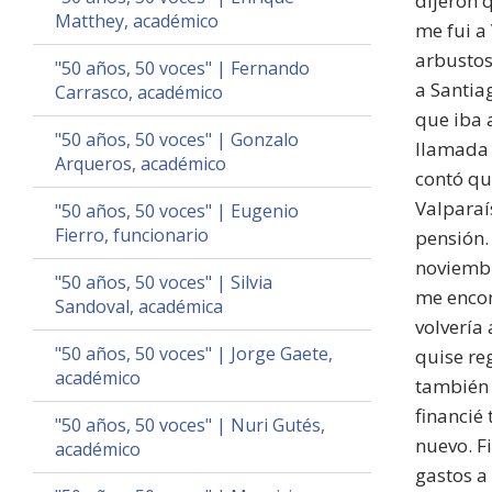
dijeron q
Matthey, académico
me fui a
arbustos
"50 años, 50 voces" | Fernando
a Santia
Carrasco, académico
que iba 
"50 años, 50 voces" | Gonzalo
llamada 
Arqueros, académico
contó qu
Valparaís
"50 años, 50 voces" | Eugenio
Fierro, funcionario
pensión.
noviembr
"50 años, 50 voces" | Silvia
me encon
Sandoval, académica
volvería
"50 años, 50 voces" | Jorge Gaete,
quise re
académico
también 
financié
"50 años, 50 voces" | Nuri Gutés,
nuevo. F
académico
gastos a