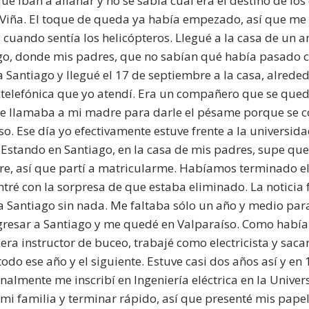
ue iban a allanar y no se sabía cuál era el destino de los
 Viña. El toque de queda ya había empezado, así que me 
 cuando sentía los helicópteros. Llegué a la casa de un
go, donde mis padres, que no sabían qué había pasado c
a Santiago y llegué el 17 de septiembre a la casa, alred
telefónica que yo atendí. Era un compañero que se que
e llamaba a mi madre para darle el pésame porque se co
o. Ese día yo efectivamente estuve frente a la universidad
 Estando en Santiago, en la casa de mis padres, supe qu
e, así que partí a matricularme. Habíamos terminado el
tré con la sorpresa de que estaba eliminado. La noticia
 a Santiago sin nada. Me faltaba sólo un año y medio pa
gresar a Santiago y me quedé en Valparaíso. Como había e
era instructor de buceo, trabajé como electricista y sa
 todo ese año y el siguiente. Estuve casi dos años así y e
inalmente me inscribí en Ingeniería eléctrica en la Unive
 mi familia y terminar rápido, así que presenté mis pap