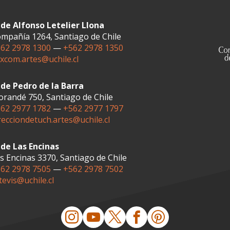
de Alfonso Letelier Llona
mpañía 1264, Santiago de Chile
62 2978 1300
—
+562 2978 1350
xcom.artes@uchile.cl
de Pedro de la Barra
randé 750, Santiago de Chile
62 2977 1782
—
+562 2977 1797
recciondetuch.artes@uchile.cl
de Las Encinas
s Encinas 3370, Santiago de Chile
62 2978 7505
—
+562 2978 7502
tevis@uchile.cl