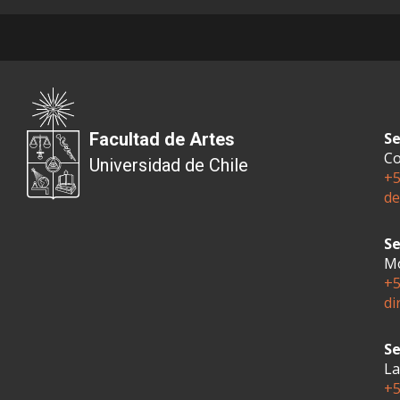
Facultad de Artes
Se
Co
Universidad de Chile
+5
de
Se
Mo
+5
di
Se
La
+5