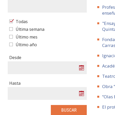
Profes
enseña
Todas
"Ensay
Quinta
Última semana
Último mes
Fondar
Último año
Carra
Ignaci
Desde
Acadé
Teatro
Hasta
Obra “
“Olas 
El pro