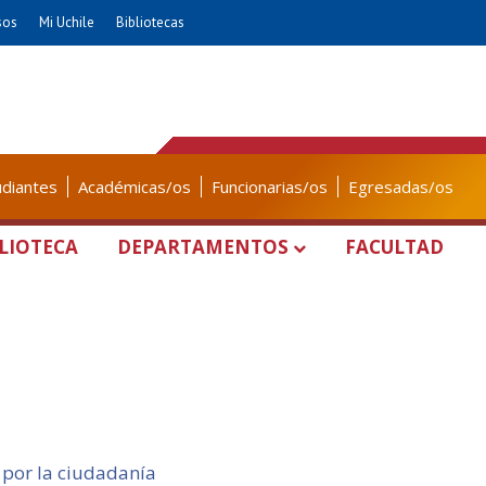
sos
Mi Uchile
Bibliotecas
udiantes
Académicas/os
Funcionarias/os
Egresadas/os
LIOTECA
DEPARTAMENTOS
FACULTAD
 por la ciudadanía