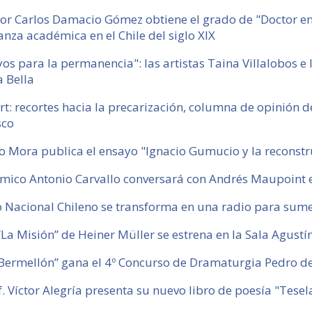
or Carlos Damacio Gómez obtiene el grado de "Doctor en 
nza académica en el Chile del siglo XIX
os para la permanencia": las artistas Taina Villalobos e
 Bella
t: recortes hacia la precarización, columna de opinión d
sco
o Mora publica el ensayo "Ignacio Gumucio y la reconstr
mico Antonio Carvallo conversará con Andrés Maupoint e
 Nacional Chileno se transforma en una radio para sumer
La Misión” de Heiner Müller se estrena en la Sala Agustín 
Bermellón” gana el 4º Concurso de Dramaturgia Pedro de
f. Víctor Alegría presenta su nuevo libro de poesía "Tesel