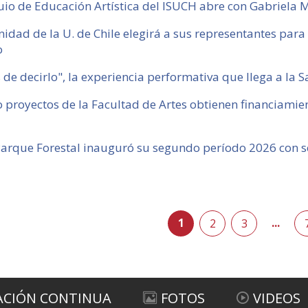
io de Educación Artística del ISUCH abre con Gabriela M
dad de la U. de Chile elegirá a sus representantes para 
o
 de decirlo", la experiencia performativa que llega a la S
 proyectos de la Facultad de Artes obtienen financiamien
arque Forestal inauguró su segundo período 2026 con s
1
...
2
3
siguient
ACIÓN CONTINUA
FOTOS
VIDEOS