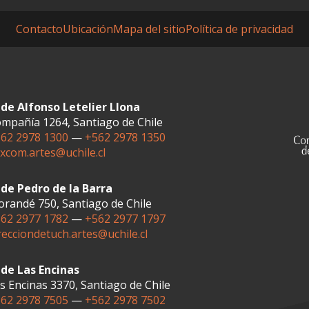
Contacto
Ubicación
Mapa del sitio
Política de privacidad
de Alfonso Letelier Llona
mpañía 1264, Santiago de Chile
62 2978 1300
—
+562 2978 1350
xcom.artes@uchile.cl
de Pedro de la Barra
randé 750, Santiago de Chile
62 2977 1782
—
+562 2977 1797
recciondetuch.artes@uchile.cl
de Las Encinas
s Encinas 3370, Santiago de Chile
62 2978 7505
—
+562 2978 7502