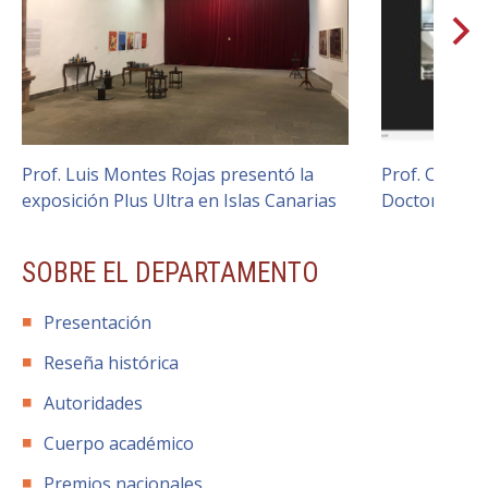
FACULTAD
Estudiantes
Funcionarias/os
Académicas/os
Egresadas/os
Prof. Luis Montes Rojas presentó la
Prof. Carlos
exposición Plus Ultra en Islas Canarias
Doctor en Art
SOBRE EL DEPARTAMENTO
Presentación
Reseña histórica
Autoridades
Cuerpo académico
Premios nacionales