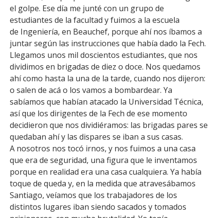
FACULTAD
el golpe. Ese día me junté con un grupo de
estudiantes de la facultad y fuimos a la escuela
Estudiantes
Funcionarias/os
de Ingeniería, en Beauchef, porque ahí nos íbamos a
juntar según las instrucciones que había dado la Fech.
Académicas/os
Egresadas/os
Llegamos unos mil doscientos estudiantes, que nos
dividimos en brigadas de diez o doce. Nos quedamos
ahí como hasta la una de la tarde, cuando nos dijeron:
o salen de acá o los vamos a bombardear. Ya
sabíamos que habían atacado la Universidad Técnica,
así que los dirigentes de la Fech de ese momento
decidieron que nos dividiéramos: las brigadas pares se
quedaban ahí y las dispares se iban a sus casas.
A nosotros nos tocó irnos, y nos fuimos a una casa
que era de seguridad, una figura que le inventamos
porque en realidad era una casa cualquiera. Ya había
toque de queda y, en la medida que atravesábamos
Santiago, veíamos que los trabajadores de los
distintos lugares iban siendo sacados y tomados