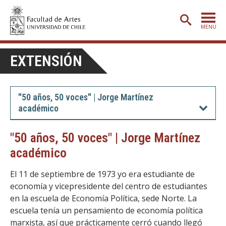
MENÚ
PORTADA
EXTENSIÓN
ADMISIÓN
ETAPA BÁSICA
"50 años, 50 voces" | Jorge Martínez
académico
CARRERAS
POSTGRADO
"50 años, 50 voces" | Jorge Martínez
académico
EXTENSIÓN
CREACIÓN
E INVESTIGACIÓN
El 11 de septiembre de 1973 yo era estudiante de
economía y vicepresidente del centro de estudiantes
BIBLIOTECA
en la escuela de Economía Política, sede Norte. La
escuela tenía un pensamiento de economía política
DEPARTAMENTOS
marxista, así que prácticamente cerró cuando llegó