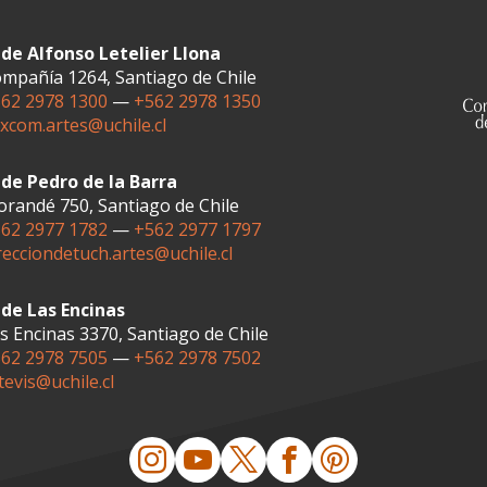
de Alfonso Letelier Llona
mpañía 1264, Santiago de Chile
62 2978 1300
—
+562 2978 1350
xcom.artes@uchile.cl
de Pedro de la Barra
randé 750, Santiago de Chile
62 2977 1782
—
+562 2977 1797
recciondetuch.artes@uchile.cl
de Las Encinas
s Encinas 3370, Santiago de Chile
62 2978 7505
—
+562 2978 7502
tevis@uchile.cl