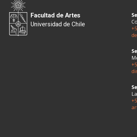
Facultad de Artes
Se
Co
Universidad de Chile
+5
de
Se
Mo
+5
di
Se
La
+5
ar