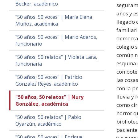
Becker, académico
segurame
años y e
"50 años, 50 voces" | María Elena
llegado 
Muñoz, académica
familiar
"50 años, 50 voces" | Mario Adaros,
democrac
funcionario
colegio 
común no
"50 años, 50 relatos" | Violeta Lara,
esquina 
funcionaria
con bote
"50 años, 50 voces" | Patricio
las cosa
González Reyes, académico
con la p
lluvia y
"50 años, 50 relatos" | Nury
González, académica
como cir
horror qu
"50 años, 50 relatos" | Pablo
bibliote
Oyarzún, académico
paciente
"50 años, 50 voces" | Enrique