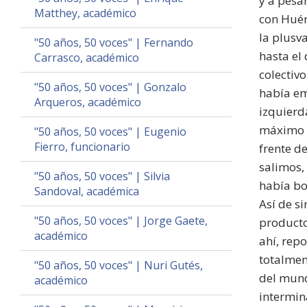
y a pesa
Matthey, académico
con Huér
la plusv
"50 años, 50 voces" | Fernando
hasta el
Carrasco, académico
colectiv
"50 años, 50 voces" | Gonzalo
había em
Arqueros, académico
izquierd
máximo l
"50 años, 50 voces" | Eugenio
Fierro, funcionario
frente d
salimos,
"50 años, 50 voces" | Silvia
había bo
Sandoval, académica
Así de s
"50 años, 50 voces" | Jorge Gaete,
producto
académico
ahí, rep
totalmen
"50 años, 50 voces" | Nuri Gutés,
del mund
académico
intermin