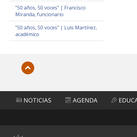
"50 años, 50 voces" | Francisco
Miranda, funcionario
"50 años, 50 voces" | Luis Martínez,
académico
Subir
NOTICIAS
AGENDA
EDUC