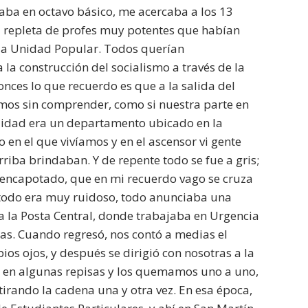
aba en octavo básico, me acercaba a los 13
a repleta de profes muy potentes que habían
e la Unidad Popular. Todos querían
 la construcción del socialismo a través de la
nces lo que recuerdo es que a la salida del
mos sin comprender, como si nuestra parte en
lidad era un departamento ubicado en la
en el que vivíamos y en el ascensor vi gente
rriba brindaban. Y de repente todo se fue a gris;
o y encapotado, que en mi recuerdo vago se cruza
, todo era muy ruidoso, todo anunciaba una
 a la Posta Central, donde trabajaba en Urgencia
ías. Cuando regresó, nos contó a medias el
pios ojos, y después se dirigió con nosotras a la
a en algunas repisas y los quemamos uno a uno,
tirando la cadena una y otra vez. En esa época,