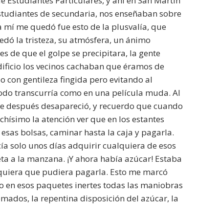
de Estudiantes Particulares, y ahí en San Martín
estudiantes de secundaria, nos enseñaban sobre
 mí me quedó fue esto de la plusvalía, que
dó la tristeza, su atmósfera, un ánimo
es de que el golpe se precipitara, la gente
ificio los vecinos cachaban que éramos de
con gentileza fingida pero evitando al
odo transcurría como en una película muda. Al
ue después desapareció, y recuerdo que cuando
hísimo la atención ver que en los estantes
esas bolsas, caminar hasta la caja y pagarla.
cía solo unos días adquirir cualquiera de esos
ta a la manzana. ¡Y ahora había azúcar! Estaba
lquiera que pudiera pagarla. Esto me marcó
do en esos paquetes inertes todas las maniobras
emados, la repentina disposición del azúcar, la