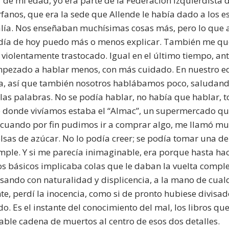
r de mi edad, yo era parte de la Federación Izquierdista 
fanos, que era la sede que Allende le había dado a los 
alía. Nos enseñaban muchísimas cosas más, pero lo que a
 día de hoy puedo más o menos explicar. También me que
o violentamente trastocado. Igual en el último tiempo, ant
pezado a hablar menos, con más cuidado. En nuestro ed
a, así que también nosotros hablábamos poco, saludando 
as palabras. No se podía hablar, no había que hablar, t
e donde vivíamos estaba el “Almac”, un supermercado q
 cuando por fin pudimos ir a comprar algo, me llamó muc
lsas de azúcar. No lo podía creer; se podía tomar una de 
imple. Y si me parecía inimaginable, era porque hasta ha
s básicos implicaba colas que le daban la vuelta comple
osando con naturalidad y displicencia, a la mano de cua
te, perdí la inocencia, como si de pronto hubiese divisa
o. Es el instante del conocimiento del mal, los libros qu
able cadena de muertos al centro de esos dos detalles.