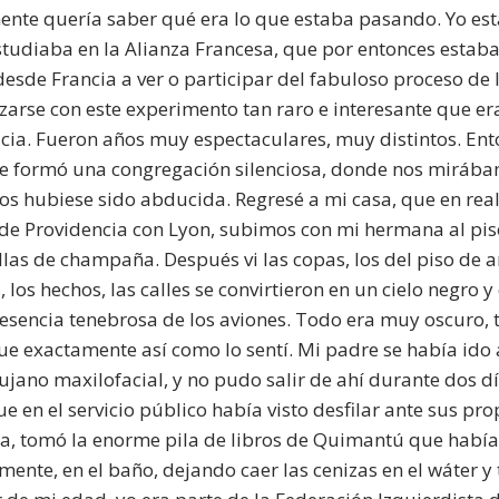
nte quería saber qué era lo que estaba pasando. Yo est
studiaba en la Alianza Francesa, que por entonces estab
desde Francia a ver o participar del fabuloso proceso d
izarse con este experimento tan raro e interesante que era
ia. Fueron años muy espectaculares, muy distintos. Ento
se formó una congregación silenciosa, donde nos mirába
s hubiese sido abducida. Regresé a mi casa, que en rea
de Providencia con Lyon, subimos con mi hermana al piso 
llas de champaña. Después vi las copas, los del piso de a
s, los hechos, las calles se convirtieron en un cielo negr
resencia tenebrosa de los aviones. Todo era muy oscuro
 fue exactamente así como lo sentí. Mi padre se había ido
ujano maxilofacial, y no pudo salir de ahí durante dos d
e en el servicio público había visto desfilar ante sus pro
ca, tomó la enorme pila de libros de Quimantú que habí
mente, en el baño, dejando caer las cenizas en el wáter y 