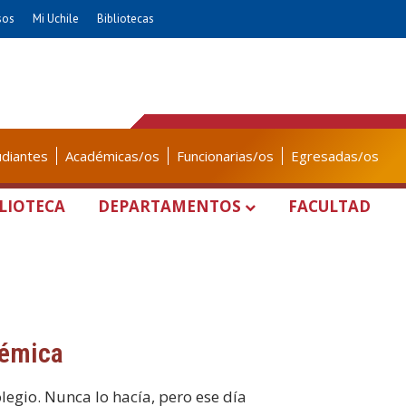
sos
Mi Uchile
Bibliotecas
udiantes
Académicas/os
Funcionarias/os
Egresadas/os
LIOTECA
DEPARTAMENTOS
FACULTAD
démica
egio. Nunca lo hacía, pero ese día