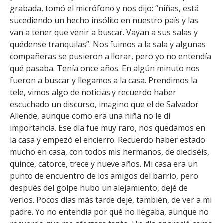
FACULTAD
grabada, tomó el micrófono y nos dijo: “niñas, está
sucediendo un hecho insólito en nuestro país y las
Estudiantes
Funcionarias/os
van a tener que venir a buscar. Vayan a sus salas y
quédense tranquilas”. Nos fuimos a la sala y algunas
Académicas/os
Egresadas/os
compañeras se pusieron a llorar, pero yo no entendía
qué pasaba. Tenía once años. En algún minuto nos
fueron a buscar y llegamos a la casa. Prendimos la
tele, vimos algo de noticias y recuerdo haber
escuchado un discurso, imagino que el de Salvador
Allende, aunque como era una niña no le di
importancia. Ese día fue muy raro, nos quedamos en
la casa y empezó el encierro. Recuerdo haber estado
mucho en casa, con todos mis hermanos, de dieciséis,
quince, catorce, trece y nueve años. Mi casa era un
punto de encuentro de los amigos del barrio, pero
después del golpe hubo un alejamiento, dejé de
verlos. Pocos días más tarde dejé, también, de ver a mi
padre. Yo no entendía por qué no llegaba, aunque no