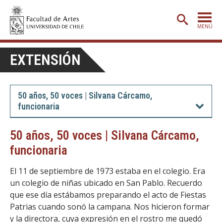
MENÚ
PORTADA
EXTENSIÓN
ADMISIÓN
ETAPA BÁSICA
50 años, 50 voces | Silvana Cárcamo,
funcionaria
CARRERAS
POSTGRADO
50 años, 50 voces | Silvana Cárcamo,
funcionaria
EXTENSIÓN
CREACIÓN
E INVESTIGACIÓN
El 11 de septiembre de 1973 estaba en el colegio. Era
un colegio de niñas ubicado en San Pablo. Recuerdo
BIBLIOTECA
que ese día estábamos preparando el acto de Fiestas
Patrias cuando sonó la campana. Nos hicieron formar
DEPARTAMENTOS
y la directora, cuya expresión en el rostro me quedó