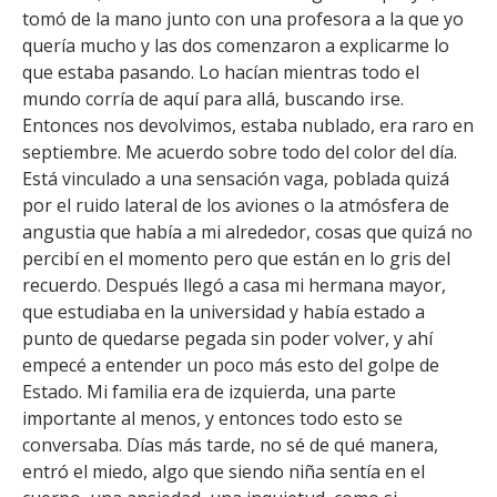
FACULTAD
tomó de la mano junto con una profesora a la que yo
quería mucho y las dos comenzaron a explicarme lo
Estudiantes
Funcionarias/os
que estaba pasando. Lo hacían mientras todo el
mundo corría de aquí para allá, buscando irse.
Académicas/os
Egresadas/os
Entonces nos devolvimos, estaba nublado, era raro en
septiembre. Me acuerdo sobre todo del color del día.
Está vinculado a una sensación vaga, poblada quizá
por el ruido lateral de los aviones o la atmósfera de
angustia que había a mi alrededor, cosas que quizá no
percibí en el momento pero que están en lo gris del
recuerdo. Después llegó a casa mi hermana mayor,
que estudiaba en la universidad y había estado a
punto de quedarse pegada sin poder volver, y ahí
empecé a entender un poco más esto del golpe de
Estado. Mi familia era de izquierda, una parte
importante al menos, y entonces todo esto se
conversaba. Días más tarde, no sé de qué manera,
entró el miedo, algo que siendo niña sentía en el