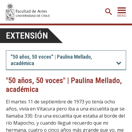
MENÚ
PORTADA
EXTENSIÓN
ADMISIÓN
ETAPA BÁSICA
"50 años, 50 voces" | Paulina Mellado,
académica
CARRERAS
POSTGRADO
"50 años, 50 voces" | Paulina Mellado,
académica
EXTENSIÓN
CREACIÓN
E INVESTIGACIÓN
El martes 11 de septiembre de 1973 yo tenía ocho
años, vivía en Vitacura pero iba a una escuelita que se
BIBLIOTECA
llamaba 330. Era una escuelita que estaba al borde del
río Mapocho, y cuando llegué recuerdo que mi
DEPARTAMENTOS
hermana, cuatro o cinco años más grande que yo, me