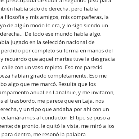
más preocupada de subir al segundo piso para
ambién había sido de derecha, pero había
 filosofía y mis amigos, mis compañeras, la
yo de algún modo lo era, y lo sigo siendo un
 derecha... De todo ese mundo había algo,
abía jugado en la selección nacional de
ía perdido por completo su forma en manos del
 y recuerdo que aquel martes tuve la desgracia
calle con un vaso repleto. Eso me pareció
cabeza habían girado completamente. Eso me
ubo algo que me marcó. Resulta que los
campamento anual en Lanalhue, y me invitaron,
s el trasbordo, me parece que en Laja, nos
derecha, y un tipo que andaba por ahí con un
eclamáramos al conductor. El tipo se puso a
te; de pronto, le quitó la vista, me miró a los
é para dentro, me resonó la palabra