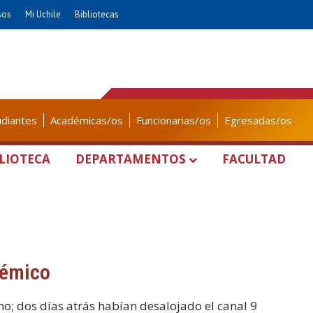
sos
Mi Uchile
Bibliotecas
udiantes
Académicas/os
Funcionarias/os
Egresadas/os
LIOTECA
DEPARTAMENTOS
FACULTAD
démico
; dos días atrás habían desalojado el canal 9