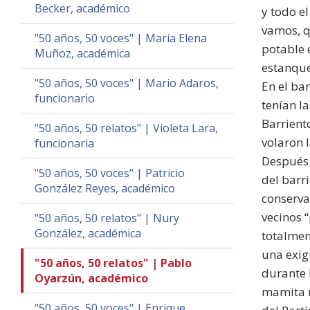
Becker, académico
y todo e
vamos, q
"50 años, 50 voces" | María Elena
potable 
Muñoz, académica
estanque
"50 años, 50 voces" | Mario Adaros,
En el ba
funcionario
tenían l
Barrient
"50 años, 50 relatos" | Violeta Lara,
volaron 
funcionaria
Después 
"50 años, 50 voces" | Patricio
del barr
González Reyes, académico
conserva
vecinos 
"50 años, 50 relatos" | Nury
González, académica
totalmen
una exig
"50 años, 50 relatos" | Pablo
durante 
Oyarzún, académico
mamita m
"50 años, 50 voces" | Enrique