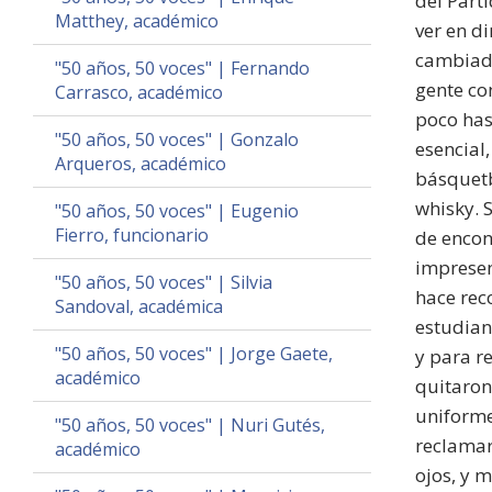
del Part
Matthey, académico
ver en d
cambiado
"50 años, 50 voces" | Fernando
gente co
Carrasco, académico
poco has
"50 años, 50 voces" | Gonzalo
esencial
Arqueros, académico
básquetb
whisky. 
"50 años, 50 voces" | Eugenio
Fierro, funcionario
de encon
impresen
"50 años, 50 voces" | Silvia
hace rec
Sandoval, académica
estudian
"50 años, 50 voces" | Jorge Gaete,
y para r
académico
quitaron
uniforme
"50 años, 50 voces" | Nuri Gutés,
reclamar
académico
ojos, y 