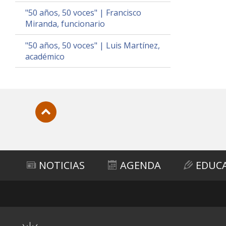
"50 años, 50 voces" | Francisco
Miranda, funcionario
"50 años, 50 voces" | Luis Martínez,
académico
Subir
NOTICIAS
AGENDA
EDUC