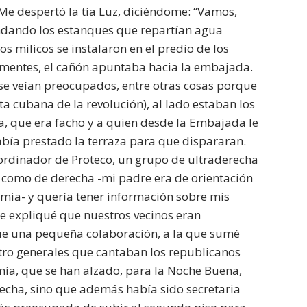
Me despertó la tía Luz, diciéndome: “Vamos,
ndando los estanques que repartían agua
 milicos se instalaron en el predio de los
dementes, el cañón apuntaba hacia la embajada.
y se veían preocupados, entre otras cosas porque
ta cubana de la revolución), al lado estaban los
a, que era facho y a quien desde la Embajada le
 había prestado la terraza para que dispararan.
ordinador de Proteco, un grupo de ultraderecha
da como de derecha -mi padre era de orientación
mia- y quería tener información sobre mis
 le expliqué que nuestros vecinos eran
ue una pequeña colaboración, a la que sumé
tro generales que cantaban los republicanos
mía, que se han alzado, para la Noche Buena,
echa, sino que además había sido secretaria