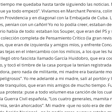
l tiempo me quedaba hasta tarde siguiendo las noticias. 
ue ya todo empezó”. Vivíamos en Marchant Pereira, coli
en Providencia y en diagonal con la Embajada de Cuba. Los
s, ¡venían con un cañón! Yo no lo podía creer, estaban 
rrio había de todo: estaban los Souper, que eran del PS 
a colección completa de Pensamiento Crítico (la gran revis
os, que eran de izquierda y amigos míos, y enfrente Conc
las tejas en el intercambio con los milicos, a los que les
llegó otro fascista llamado García Huidobro, que era co
io, y tocó el timbre de la casa porque la tenían registra
dora, pero nada de militante, mi madre era bastante mo
“peligrosos”. Yo me adelanté a mi madre, salí al portón y
te tranquilos, que eran mis amigos de mucho tiempo. F
ua protesta: puse a todo volumen esa canción de los cua
la Guerra Civil española, “Los cuatro generales, mamita 
ía, serán ahorcados”. Mi madre -que no solo era de der