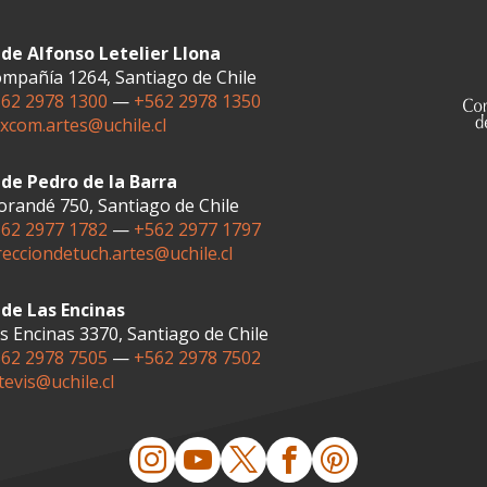
de Alfonso Letelier Llona
mpañía 1264, Santiago de Chile
62 2978 1300
—
+562 2978 1350
xcom.artes@uchile.cl
de Pedro de la Barra
randé 750, Santiago de Chile
62 2977 1782
—
+562 2977 1797
recciondetuch.artes@uchile.cl
de Las Encinas
s Encinas 3370, Santiago de Chile
62 2978 7505
—
+562 2978 7502
tevis@uchile.cl