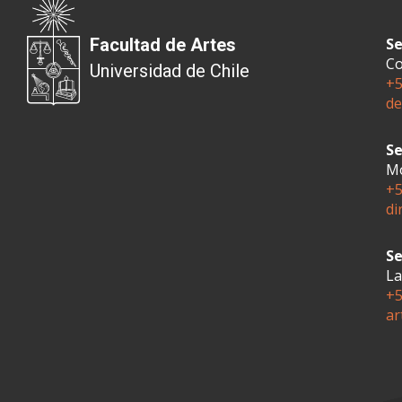
Facultad de Artes
Se
Co
Universidad de Chile
+5
de
Se
Mo
+5
di
Se
La
+5
ar