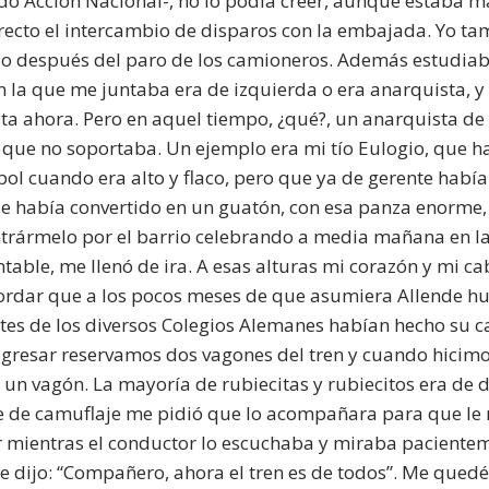
ido Acción Nacional-, no lo podía creer, aunque estaba 
irecto el intercambio de disparos con la embajada. Yo t
 después del paro de los camioneros. Además estudiaba
n la que me juntaba era de izquierda o era anarquista, y 
ta ahora. Pero en aquel tiempo, ¿qué?, un anarquista de
, que no soportaba. Un ejemplo era mi tío Eulogio, que h
ol cuando era alto y flaco, pero que ya de gerente hab
Se había convertido en un guatón, con esa panza enorme,
trármelo por el barrio celebrando a media mañana en la 
table, me llenó de ira. A esas alturas mi corazón y mi 
ordar que a los pocos meses de que asumiera Allende h
tes de los diversos Colegios Alemanes habían hecho su 
egresar reservamos dos vagones del tren y cuando hicimo
 un vagón. La mayoría de rubiecitas y rubiecitos era de 
 de camuflaje me pidió que lo acompañara para que le r
 mientras el conductor lo escuchaba y miraba pacientemen
me dijo: “Compañero, ahora el tren es de todos”. Me qued