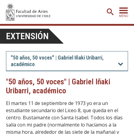
MENÚ
PORTADA
EXTENSIÓN
ADMISIÓN
ETAPA BÁSICA
"50 años, 50 voces" | Gabriel Iñaki Uribarri,
académico
CARRERAS
POSTGRADO
"50 años, 50 voces" | Gabriel Iñaki
Uribarri, académico
EXTENSIÓN
CREACIÓN
E INVESTIGACIÓN
El martes 11 de septiembre de 1973 yo era un
estudiante secundario del Liceo 8, que queda en el
BIBLIOTECA
centro. Bustamante con Santa Isabel. Todos los días
salía con mi padre (normalmente lo hacíamos a la
DEPARTAMENTOS
misma hora, alrededor de las siete de la mañana) y