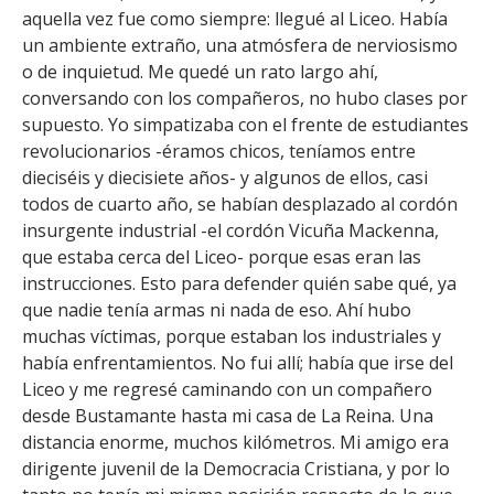
FACULTAD
aquella vez fue como siempre: llegué al Liceo. Había
un ambiente extraño, una atmósfera de nerviosismo
Estudiantes
Funcionarias/os
o de inquietud. Me quedé un rato largo ahí,
conversando con los compañeros, no hubo clases por
Académicas/os
Egresadas/os
supuesto. Yo simpatizaba con el frente de estudiantes
revolucionarios -éramos chicos, teníamos entre
dieciséis y diecisiete años- y algunos de ellos, casi
todos de cuarto año, se habían desplazado al cordón
insurgente industrial -el cordón Vicuña Mackenna,
que estaba cerca del Liceo- porque esas eran las
instrucciones. Esto para defender quién sabe qué, ya
que nadie tenía armas ni nada de eso. Ahí hubo
muchas víctimas, porque estaban los industriales y
había enfrentamientos. No fui allí; había que irse del
Liceo y me regresé caminando con un compañero
desde Bustamante hasta mi casa de La Reina. Una
distancia enorme, muchos kilómetros. Mi amigo era
dirigente juvenil de la Democracia Cristiana, y por lo