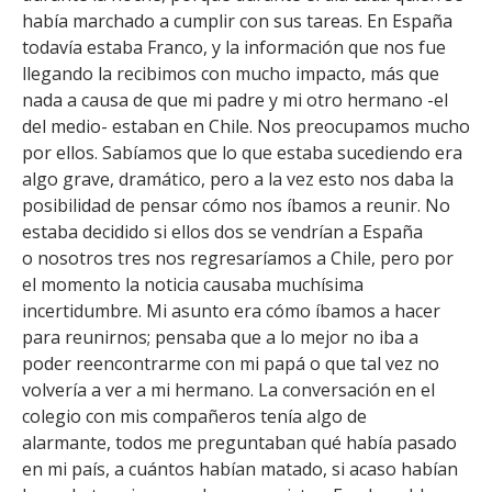
FACULTAD
había marchado a cumplir con sus tareas. En España
todavía estaba Franco, y la información que nos fue
Estudiantes
Funcionarias/os
llegando la recibimos con mucho impacto, más que
nada a causa de que mi padre y mi otro hermano -el
Académicas/os
Egresadas/os
del medio- estaban en Chile. Nos preocupamos mucho
por ellos. Sabíamos que lo que estaba sucediendo era
algo grave, dramático, pero a la vez esto nos daba la
posibilidad de pensar cómo nos íbamos a reunir. No
estaba decidido si ellos dos se vendrían a España
o nosotros tres nos regresaríamos a Chile, pero por
el momento la noticia causaba muchísima
incertidumbre. Mi asunto era cómo íbamos a hacer
para reunirnos; pensaba que a lo mejor no iba a
poder reencontrarme con mi papá o que tal vez no
volvería a ver a mi hermano. La conversación en el
colegio con mis compañeros tenía algo de
alarmante, todos me preguntaban qué había pasado
en mi país, a cuántos habían matado, si acaso habían