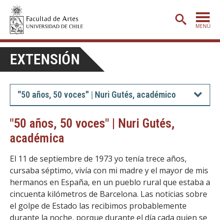
MENÚ
PORTADA
EXTENSIÓN
ADMISIÓN
ETAPA BÁSICA
"50 años, 50 voces" | Nuri Gutés, académico
CARRERAS
"50 años, 50 voces" | Nuri Gutés,
POSTGRADO
académica
EXTENSIÓN
El 11 de septiembre de 1973 yo tenía trece años,
CREACIÓN
E INVESTIGACIÓN
cursaba séptimo, vivía con mi madre y el mayor de mis
hermanos en España, en un pueblo rural que estaba a
BIBLIOTECA
cincuenta kilómetros de Barcelona. Las noticias sobre
el golpe de Estado las recibimos probablemente
DEPARTAMENTOS
durante la noche, porque durante el día cada quien se