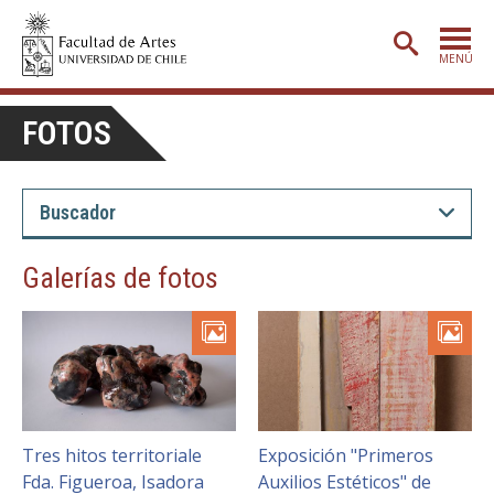
MENÚ
PORTADA
FOTOS
ADMISIÓN
ETAPA BÁSICA
CARRERAS
Galerías de fotos
POSTGRADO
EXTENSIÓN
CREACIÓN
E INVESTIGACIÓN
BIBLIOTECA
Tres hitos territoriale
Exposición "Primeros
DEPARTAMENTOS
Fda. Figueroa, Isadora
Auxilios Estéticos" de