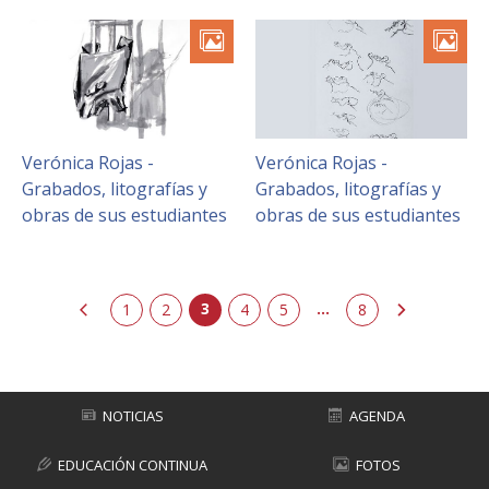
Verónica Rojas -
Verónica Rojas -
Grabados, litografías y
Grabados, litografías y
obras de sus estudiantes
obras de sus estudiantes
3
...
erior
1
2
4
5
siguiente
8
NOTICIAS
AGENDA
EDUCACIÓN CONTINUA
FOTOS