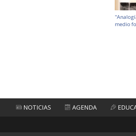
"Analogí
medio fo
NOTICIAS
AGENDA
EDUC