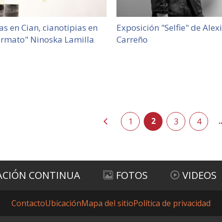
as en Cian, cianotipias en
Exposición "Selfie" de Alex
rmato" Ninoska Lamilla
Carreño
2
.
anterior
1
3
4
si
ACIÓN CONTINUA
FOTOS
VIDEOS
Contacto
Ubicación
Mapa del sitio
Política de privacidad