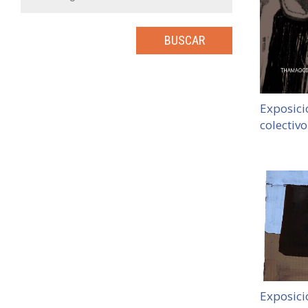
Exposic
colectiv
Exposici