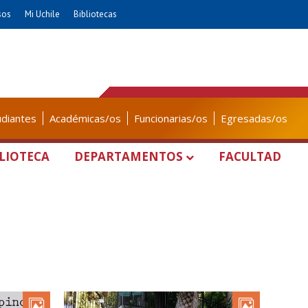
sos
Mi Uchile
Bibliotecas
udiantes
Académicas/os
Funcionarias/os
Egresadas/os
LIOTECA
DEPARTAMENTOS
FACULTAD