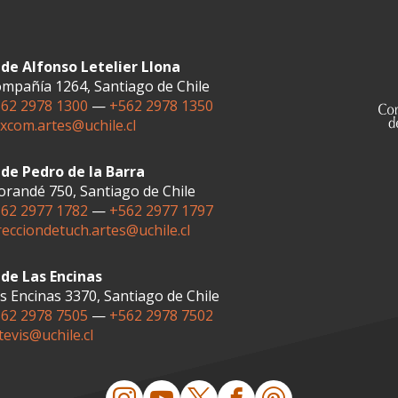
de Alfonso Letelier Llona
mpañía 1264, Santiago de Chile
62 2978 1300
—
+562 2978 1350
xcom.artes@uchile.cl
de Pedro de la Barra
randé 750, Santiago de Chile
62 2977 1782
—
+562 2977 1797
recciondetuch.artes@uchile.cl
de Las Encinas
s Encinas 3370, Santiago de Chile
62 2978 7505
—
+562 2978 7502
tevis@uchile.cl