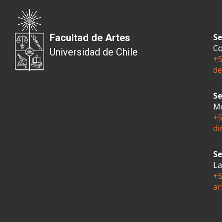
Facultad de Artes
Se
Co
Universidad de Chile
+5
de
Se
Mo
+5
di
Se
La
+5
ar