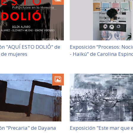
ión "AQUÍ ESTO DOLIÓ" de
Exposición “Procesos: No
o de mujeres
- Haikú” de Carolina Espin
ón "Precaria" de Dayana
Exposición "Este mar que e