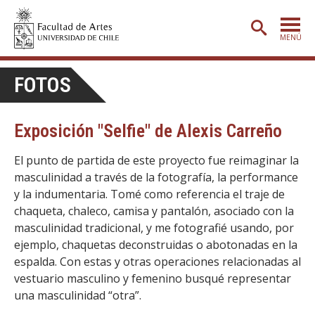
MENÚ
PORTADA
FOTOS
ADMISIÓN
Exposición "Selfie" de Alexis Carreño
ETAPA BÁSICA
CARRERAS
El punto de partida de este proyecto fue reimaginar la
masculinidad a través de la fotografía, la performance
POSTGRADO
y la indumentaria. Tomé como referencia el traje de
chaqueta, chaleco, camisa y pantalón, asociado con la
EXTENSIÓN
masculinidad tradicional, y me fotografié usando, por
CREACIÓN
E INVESTIGACIÓN
ejemplo, chaquetas deconstruidas o abotonadas en la
espalda. Con estas y otras operaciones relacionadas al
BIBLIOTECA
vestuario masculino y femenino busqué representar
DEPARTAMENTOS
una masculinidad “otra”.