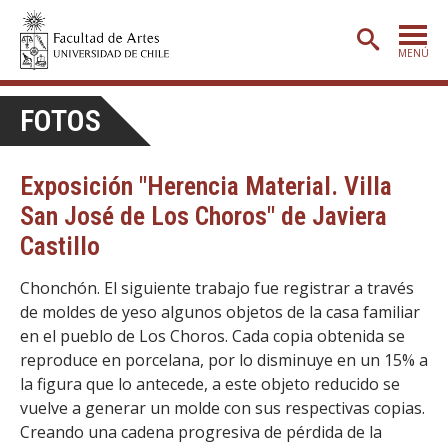
MENÚ
PORTADA
FOTOS
ADMISIÓN
Exposición "Herencia Material. Villa
ETAPA BÁSICA
San José de Los Choros" de Javiera
CARRERAS
Castillo
POSTGRADO
Chonchón. El siguiente trabajo fue registrar a través
EXTENSIÓN
de moldes de yeso algunos objetos de la casa familiar
en el pueblo de Los Choros. Cada copia obtenida se
CREACIÓN
E INVESTIGACIÓN
reproduce en porcelana, por lo disminuye en un 15% a
BIBLIOTECA
la figura que lo antecede, a este objeto reducido se
vuelve a generar un molde con sus respectivas copias.
DEPARTAMENTOS
Creando una cadena progresiva de pérdida de la