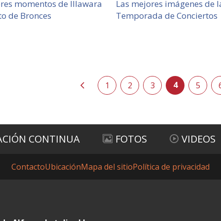
res momentos de Illawara
Las mejores imágenes de l
to de Bronces
Temporada de Conciertos
4
anterior
1
2
3
5
ACIÓN CONTINUA
FOTOS
VIDEOS
Contacto
Ubicación
Mapa del sitio
Política de privacidad