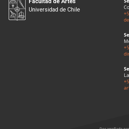
Facultad de Artes
Se
Co
Universidad de Chile
+5
de
Se
Mo
+5
di
Se
La
+5
ar
Desarrollado po