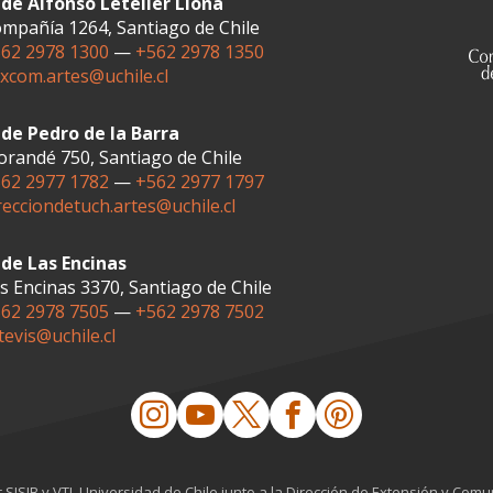
de Alfonso Letelier Llona
mpañía 1264, Santiago de Chile
62 2978 1300
—
+562 2978 1350
xcom.artes@uchile.cl
de Pedro de la Barra
randé 750, Santiago de Chile
62 2977 1782
—
+562 2977 1797
recciondetuch.artes@uchile.cl
de Las Encinas
s Encinas 3370, Santiago de Chile
62 2978 7505
—
+562 2978 7502
tevis@uchile.cl
r
SISIB
y
VTI
,
Universidad de Chile
junto a la
Dirección de Extensión y Comu