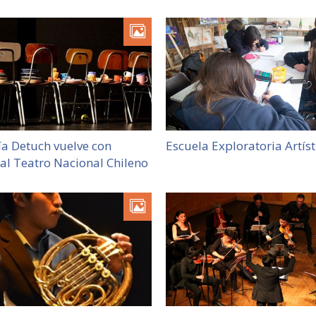
a Detuch vuelve con
Escuela Exploratoria Artíst
al Teatro Nacional Chileno