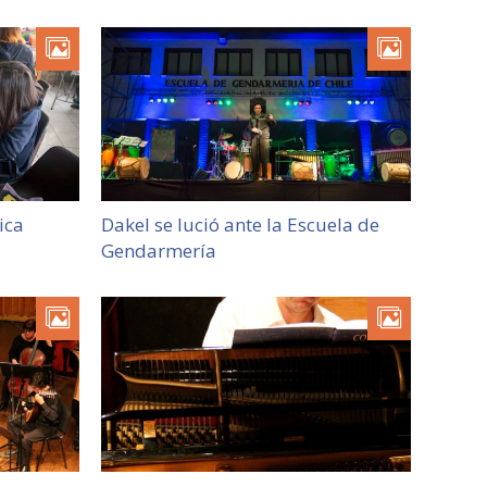
ica
Dakel se lució ante la Escuela de
Gendarmería