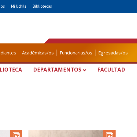
sos
Mi Uchile
Bibliotecas
udiantes
Académicas/os
Funcionarias/os
Egresadas/os
LIOTECA
DEPARTAMENTOS
FACULTAD