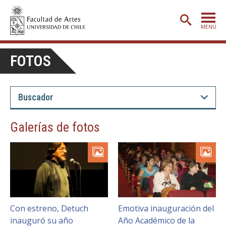
MENÚ
PORTADA
FOTOS
ADMISIÓN
ETAPA BÁSICA
CARRERAS
Galerías de fotos
POSTGRADO
EXTENSIÓN
CREACIÓN
E INVESTIGACIÓN
BIBLIOTECA
Con estreno, Detuch
Emotiva inauguración del
DEPARTAMENTOS
inauguró su año
Año Académico de la