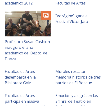
FACULTAD
académico 2012
Facultad de Artes
Estudiantes
Funcionarias/os
"Vorágine" gana el
Festival Víctor Jara
Académicas/os
Egresadas/os
Profesora Susan Cashion
inauguró el año
académico del Depto. de
Danza
Facultad de Artes
Murales rescatan
desembarca en la
memoria histórica de tres
Biblioteca GAM
barrios de El Bosque
Facultad de Artes
Emoción y alegría en las
participa en masiva
24 hrs. de Teatro en