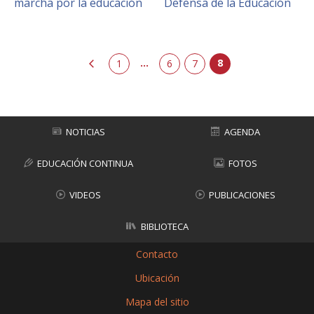
marcha por la educación
Defensa de la Educación
...
8
anterior
1
6
7
NOTICIAS
AGENDA
EDUCACIÓN CONTINUA
FOTOS
VIDEOS
PUBLICACIONES
BIBLIOTECA
Contacto
Ubicación
Mapa del sitio