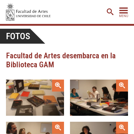
MENÚ
PORTADA
FOTOS
ADMISIÓN
Facultad de Artes desembarca en la
ETAPA BÁSICA
Biblioteca GAM
CARRERAS
POSTGRADO
Zoom
Zoom
EXTENSIÓN
CREACIÓN
E INVESTIGACIÓN
BIBLIOTECA
Zoom
Zoom
DEPARTAMENTOS