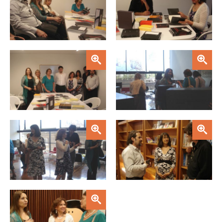
FACULTAD
Estudiantes
Funcionarias/os
Académicas/os
Egresadas/os
Zoom
Zoom
Zoom
Zoom
Zoom