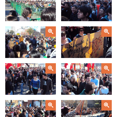
FACULTAD
Estudiantes
Funcionarias/os
Académicas/os
Egresadas/os
Zoom
Zoom
Zoom
Zoom
Zoom
Zoom