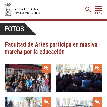
MENÚ
PORTADA
FOTOS
ADMISIÓN
Facultad de Artes participa en masiva
ETAPA BÁSICA
marcha por la educación
CARRERAS
POSTGRADO
Zoom
Zoom
EXTENSIÓN
CREACIÓN
E INVESTIGACIÓN
BIBLIOTECA
Zoom
Zoom
DEPARTAMENTOS