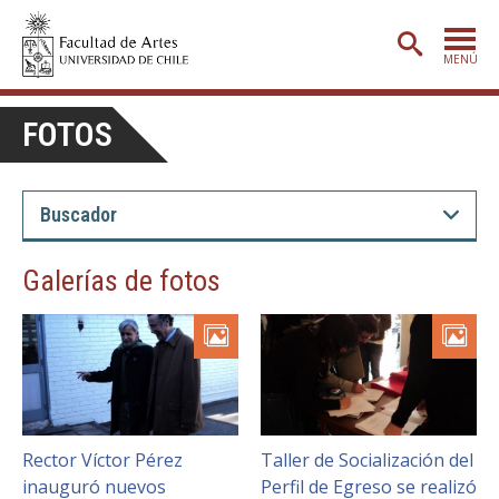
MENÚ
PORTADA
FOTOS
ADMISIÓN
ETAPA BÁSICA
CARRERAS
Galerías de fotos
POSTGRADO
EXTENSIÓN
CREACIÓN
E INVESTIGACIÓN
BIBLIOTECA
Rector Víctor Pérez
Taller de Socialización del
DEPARTAMENTOS
inauguró nuevos
Perfil de Egreso se realizó