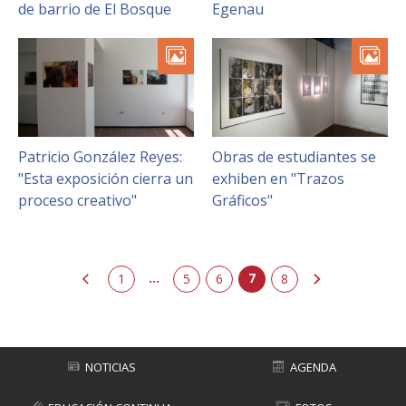
de barrio de El Bosque
Egenau
Patricio González Reyes:
Obras de estudiantes se
"Esta exposición cierra un
exhiben en "Trazos
proceso creativo"
Gráficos"
...
7
anterior
1
5
6
siguiente
8
NOTICIAS
AGENDA