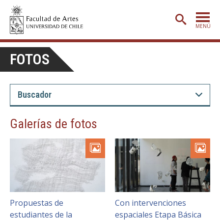
MENÚ
PORTADA
FOTOS
ADMISIÓN
ETAPA BÁSICA
CARRERAS
Galerías de fotos
POSTGRADO
EXTENSIÓN
CREACIÓN
E INVESTIGACIÓN
BIBLIOTECA
Propuestas de
Con intervenciones
DEPARTAMENTOS
estudiantes de la
espaciales Etapa Básica