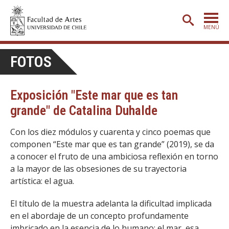
MENÚ
PORTADA
FOTOS
ADMISIÓN
Exposición "Este mar que es tan
ETAPA BÁSICA
grande" de Catalina Duhalde
CARRERAS
Con los diez módulos y cuarenta y cinco poemas que
POSTGRADO
componen “Este mar que es tan grande” (2019), se da
EXTENSIÓN
a conocer el fruto de una ambiciosa reflexión en torno
a la mayor de las obsesiones de su trayectoria
CREACIÓN
E INVESTIGACIÓN
artística: el agua.
BIBLIOTECA
El título de la muestra adelanta la dificultad implicada
DEPARTAMENTOS
en el abordaje de un concepto profundamente
imbricado en la esencia de lo humano: el mar, esa