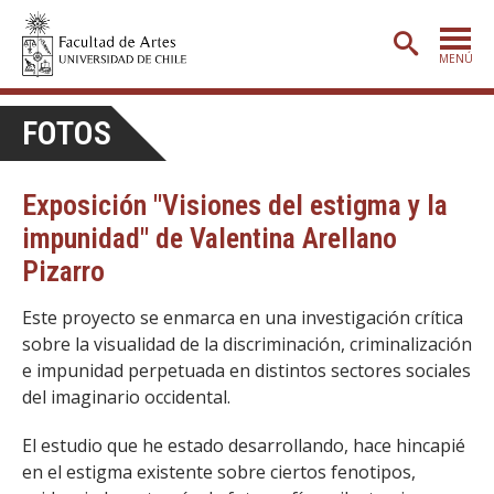
MENÚ
PORTADA
FOTOS
ADMISIÓN
Exposición "Visiones del estigma y la
ETAPA BÁSICA
impunidad" de Valentina Arellano
CARRERAS
Pizarro
POSTGRADO
Este proyecto se enmarca en una investigación crítica
EXTENSIÓN
sobre la visualidad de la discriminación, criminalización
e impunidad perpetuada en distintos sectores sociales
CREACIÓN
E INVESTIGACIÓN
del imaginario occidental.
BIBLIOTECA
El estudio que he estado desarrollando, hace hincapié
DEPARTAMENTOS
en el estigma existente sobre ciertos fenotipos,