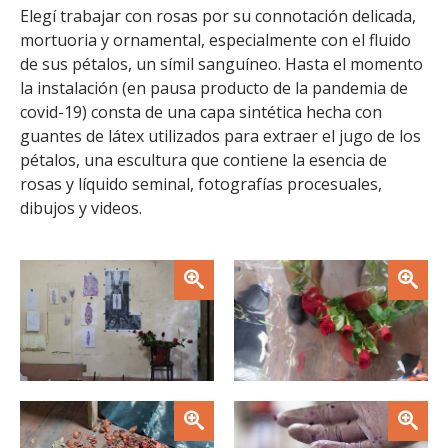
FACULTAD
Elegí trabajar con rosas por su connotación delicada,
mortuoria y ornamental, especialmente con el fluido
Estudiantes
Funcionarias/os
de sus pétalos, un símil sanguíneo. Hasta el momento
la instalación (en pausa producto de la pandemia de
Académicas/os
Egresadas/os
covid-19) consta de una capa sintética hecha con
guantes de látex utilizados para extraer el jugo de los
pétalos, una escultura que contiene la esencia de
rosas y líquido seminal, fotografías procesuales,
dibujos y videos.
Zoom
Zoom
Zoom
Zoom