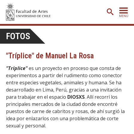
MENÚ
PORTADA
FOTOS
ADMISIÓN
"Tríplice" de Manuel La Rosa
ETAPA BÁSICA
CARRERAS
"Tríplice"
es un proyecto en proceso que consta de
experimentos a partir del rudimento como conector
POSTGRADO
entre especies vegetales, animales y humana. Se ha
desarrollado en Lima, Perú, gracias a una invitación
EXTENSIÓN
para trabajar en el espacio
DIOSXS
. Allí recorrí los
CREACIÓN
E INVESTIGACIÓN
principales mercados de la ciudad donde encontré
puestos de carne de cabritos y rosas, de ahí surgió la
BIBLIOTECA
idea por enlazarlos con una problemática de corte
DEPARTAMENTOS
sexual y personal.