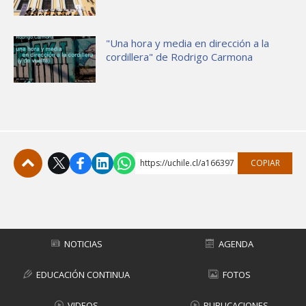
"Una hora y media en dirección a la
cordillera" de Rodrigo Carmona
https://uchile.cl/a166397
COPIAR
Subir
NOTICIAS
AGENDA
EDUCACIÓN CONTINUA
FOTOS
VIDEOS
PUBLICACIONES