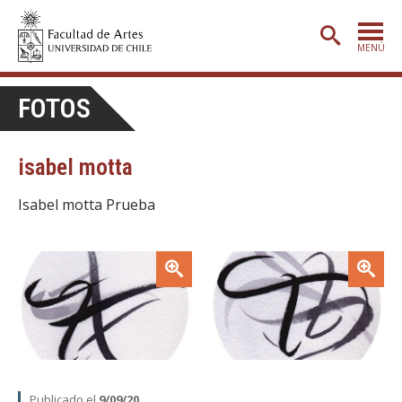
MENÚ
PORTADA
FOTOS
ADMISIÓN
isabel motta
ETAPA BÁSICA
CARRERAS
Isabel motta Prueba
POSTGRADO
Zoom
Zoom
EXTENSIÓN
CREACIÓN
E INVESTIGACIÓN
BIBLIOTECA
DEPARTAMENTOS
Publicado el
9/09/20