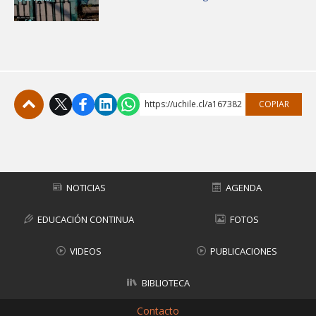
https://uchile.cl/a167382
COPIAR
Subir
NOTICIAS
AGENDA
EDUCACIÓN CONTINUA
FOTOS
VIDEOS
PUBLICACIONES
BIBLIOTECA
Contacto