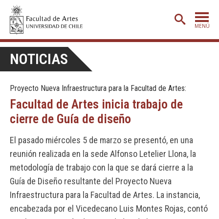
MENÚ
PORTADA
NOTICIAS
ADMISIÓN
Proyecto Nueva Infraestructura para la Facultad de Artes:
ETAPA BÁSICA
Facultad de Artes inicia trabajo de
CARRERAS
cierre de Guía de diseño
POSTGRADO
El pasado miércoles 5 de marzo se presentó, en una
EXTENSIÓN
reunión realizada en la sede Alfonso Letelier Llona, la
CREACIÓN
E INVESTIGACIÓN
metodología de trabajo con la que se dará cierre a la
Guía de Diseño resultante del Proyecto Nueva
BIBLIOTECA
Infraestructura para la Facultad de Artes. La instancia,
DEPARTAMENTOS
encabezada por el Vicedecano Luis Montes Rojas, contó