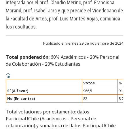
integrada por el prof. Claudio Merino, prof. Francisca
FACULTAD
Morand, prof. Isabel Jara y que preside el Vicedecano de
Estudiantes
Funcionarias/os
la Facultad de Artes, prof. Luis Montes Rojas, comunica
los resultados.
Académicas/os
Egresadas/os
Publicado el viernes 29 de noviembre de 2024
Total ponderación:
60% Académicos - 20% Personal
de Colaboración - 20% Estudiantes
Votos
%
Sí (A favor)
966,5
91,3%
No (En contra)
82
8,7%
Total votaciones por estamento: datos
ParticipaUChile (Académicos - Personal de
colaboración) y sumatoria de datos ParticipaUChile