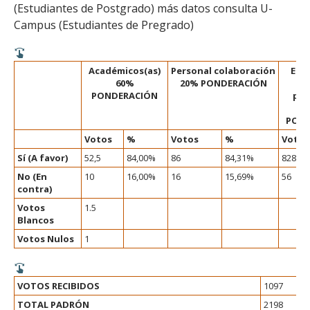
(Estudiantes de Postgrado) más datos consulta U-
Campus (Estudiantes de Pregrado)
Académicos(as)
Personal colaboración
Est
60%
20% PONDERACIÓN
PONDERACIÓN
pos
POND
Votos
%
Votos
%
Votos
Sí (A favor)
52,5
84,00%
86
84,31%
828
No (En
10
16,00%
16
15,69%
56
contra)
Votos
1.5
Blancos
Votos Nulos
1
VOTOS RECIBIDOS
1097
TOTAL PADRÓN
2198