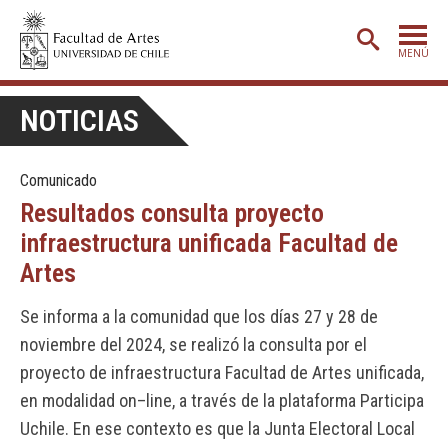
MENÚ
PORTADA
NOTICIAS
ADMISIÓN
Comunicado
ETAPA BÁSICA
Resultados consulta proyecto
CARRERAS
infraestructura unificada Facultad de
POSTGRADO
Artes
EXTENSIÓN
Se informa a la comunidad que los días 27 y 28 de
CREACIÓN
E INVESTIGACIÓN
noviembre del 2024, se realizó la consulta por el
proyecto de infraestructura Facultad de Artes unificada,
BIBLIOTECA
en modalidad on–line, a través de la plataforma Participa
DEPARTAMENTOS
Uchile. En ese contexto es que la Junta Electoral Local