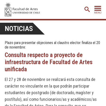
MENÚ
PORTADA
NOTICIAS
ADMISIÓN
Plazo para presentar objeciones al claustro elector finaliza el 20
ETAPA BÁSICA
de noviembre:
CARRERAS
Consulta respecto a proyecto de
infraestructura de Facultad de Artes
POSTGRADO
unificada
EXTENSIÓN
El 27 y 28 de noviembre se realizará esta consulta de
CREACIÓN
E INVESTIGACIÓN
carácter no vinculante en la que podrán participar
BIBLIOTECA
estudiantes de postgrado (de doctorado, magíster y
DEPARTAMENTOS
postítulo), así como funcionarios/as y académicos/as
de la Facultad de Artes. Para la consulta, que se