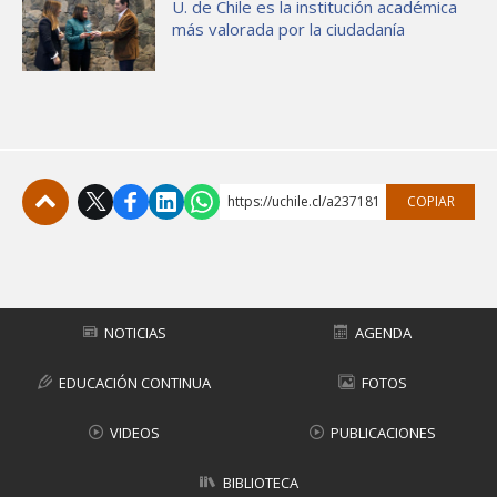
U. de Chile es la institución académica
más valorada por la ciudadanía
https://uchile.cl/a237181
COPIAR
Subir
NOTICIAS
AGENDA
EDUCACIÓN CONTINUA
FOTOS
VIDEOS
PUBLICACIONES
BIBLIOTECA