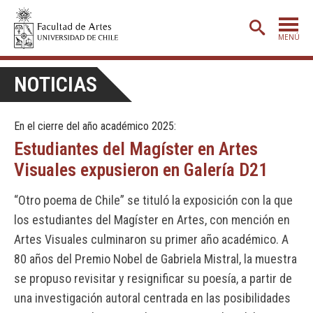
MENÚ
PORTADA
NOTICIAS
ADMISIÓN
En el cierre del año académico 2025:
ETAPA BÁSICA
Estudiantes del Magíster en Artes
CARRERAS
Visuales expusieron en Galería D21
POSTGRADO
“Otro poema de Chile” se tituló la exposición con la que
EXTENSIÓN
los estudiantes del Magíster en Artes, con mención en
CREACIÓN
E INVESTIGACIÓN
Artes Visuales culminaron su primer año académico. A
80 años del Premio Nobel de Gabriela Mistral, la muestra
BIBLIOTECA
se propuso revisitar y resignificar su poesía, a partir de
DEPARTAMENTOS
una investigación autoral centrada en las posibilidades