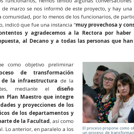
os funcionarios, hemos tenido algunas conversaciones 
s de marzo se nos informó de este proyecto, y hay una
a comunidad, por lo menos de los funcionarios, de partic
o, indicó que fue una instancia “
muy provechosa y cons
ntentos y agradecemos a la Rectora por haber 
opuesta, al Decano y a todas las personas que han
ne como objetivo preliminar
oceso de transformación
 de la infraestructura
de la
rtes, mediante el
diseño
un Plan Maestro que integre
idades y proyecciones de los
icos de los departamentos y
arte de la Facultad
, así como
El proceso propone como ob
al. Lo anterior, en paralelo a los
un proceso de transformaci