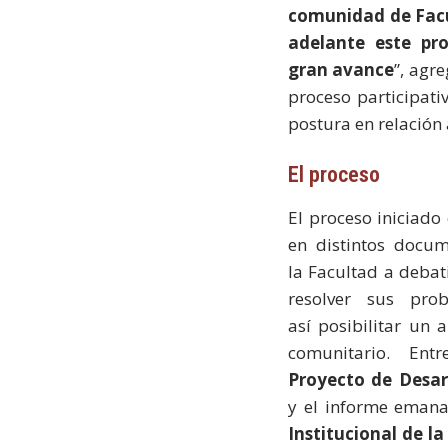
comunidad de Facul
adelante este pr
gran avance
”, agr
proceso participat
postura en relación 
El proceso
El proceso iniciado
en distintos doc
la Facultad a debati
resolver sus pro
así posibilitar un
comunitario. Ent
Proyecto de Desarr
y el informe eman
Institucional de l