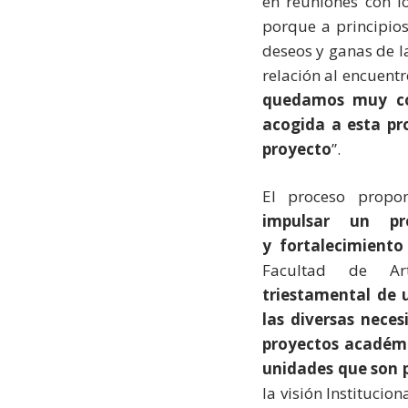
en reuniones con l
porque a principio
deseos y ganas de l
relación al encuentr
quedamos muy co
acogida a esta pr
proyecto
”.
El proceso propo
impulsar un pr
y fortalecimiento
Facultad de A
triestamental de 
las diversas neces
proyectos académ
unidades que son p
la visión Institucion