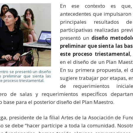
En ese contexto es que
antecedentes que impulsaron e
principales resultados d
participativas realizadas pre
presentó un
diseño metodoló
preliminar que sienta las bas
este proceso triestamental
,
en el diseño de un Plan Maest
En su primera propuesta, el 
entro se presentó un diseño
o preliminar que sienta las
sugiere trabajar por etapas, en
te proceso triestamental.
de requerimientos inicia
o de salas y requerimientos específicos departa
o base para el posterior diseño del Plan Maestro.
a, presidente de la filial Artes de la Asociación de Fun
eso se debe “hacer partícipe a toda la comunidad. Noso