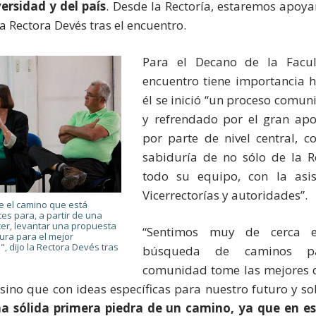
ersidad y del país
. Desde la Rectoría, estaremos apoy
la Rectora Devés tras el encuentro.
Para el Decano de la Facul
encuentro tiene importancia h
él se inició “un proceso comu
y refrendado por el gran ap
por parte de nivel central, c
sabiduría de no sólo de la R
todo su equipo, con la asis
Vicerrectorías y autoridades”.
 el camino que está
tes para, a partir de una
er, levantar una propuesta
“Sentimos muy de cerca e
ura para el mejor
, dijo la Rectora Devés tras
búsqueda de caminos p
comunidad tome las mejores de
 sino que con ideas específicas para nuestro futuro y so
na sólida primera piedra de un camino, ya que en es