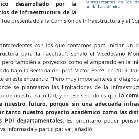
representantes de los t
tico desarrollado por la
unidad académica.
cios de Infraestructura de la
e fue presentado a la Comisión de Infraestructura y al C
antecedentes con los que contamos para iniciar un 
ructura para la Facultad”, señaló el Vicedecano Mon
 pero también a proyectos como el amparado en la Inici
zado bajo la Rectoría del prof. Víctor Pérez, en 2013, t
 en este encuentro. “Pero muy importante es el diagnóst
nde se plantearon las limitaciones de la infraestruc
o de nuestra Facultad, y en ese sentido es que
la com
e nuestro futuro, porque sin una adecuada infra
zar tanto nuestro proyecto académico como las dist
os PDI departamentales
. Es prioritario poder pensar
va informada y participativa”, añadió.