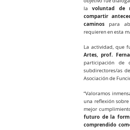
objetivo fue dialog
la
voluntad de m
compartir antece
caminos
para abo
requieren en esta m
La actividad, que 
Artes, prof. Fern
participación de 
subdirectores/as de
Asociación de Funcio
“Valoramos inmensa
una reflexión sobre
mejor cumplimient
futuro de la forma
comprendido como 