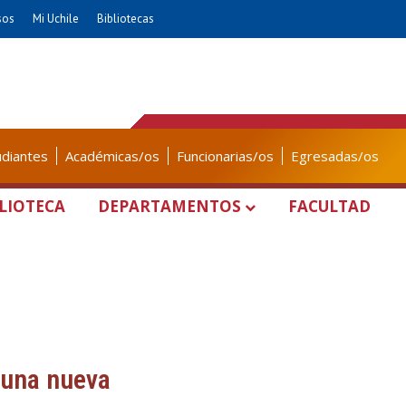
sos
Mi Uchile
Bibliotecas
udiantes
Académicas/os
Funcionarias/os
Egresadas/os
LIOTECA
DEPARTAMENTOS
FACULTAD
r una nueva