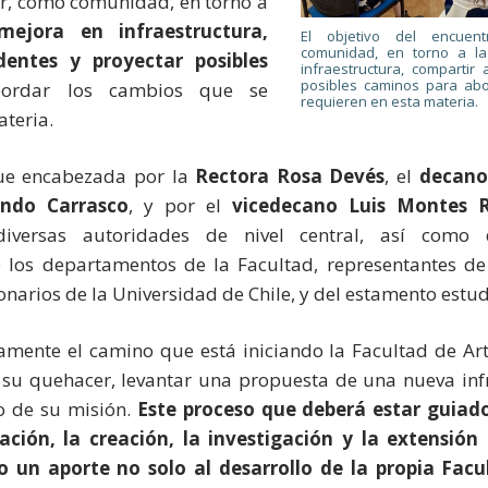
ar, como comunidad, en torno a
ejora en infraestructura,
El objetivo del encuen
comunidad, en torno a l
dentes y proyectar posibles
infraestructura, compartir
posibles caminos para ab
rdar los cambios que se
requieren en esta materia.
ateria.
fue encabezada por la
Rectora Rosa Devés
, el
decano
ando Carrasco
, y por el
vicedecano Luis Montes R
diversas autoridades de nivel central, así como 
 los departamentos de la Facultad, representantes de l
narios de la Universidad de Chile, y del estamento estudi
mente el camino que está iniciando la Facultad de Arte
 su quehacer, levantar una propuesta de una nueva inf
o de su misión.
Este proceso que deberá estar guiado
ción, la creación, la investigación y la extensión 
un aporte no solo al desarrollo de la propia Facul