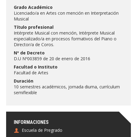
FACULTAD
Grado Académico
Licenciado/a en Artes con mención en Interpretación
Estudiantes
Funcionarias/os
Musical
Título profesional
Académicas/os
Egresadas/os
Intérprete Musical con mención, Intérprete Musical
especializado/a en procesos formativos del Piano o
Director/a de Coros.
Nº de Decreto
D.U Nº003859 de 20 de enero de 2016
Facultad o Instituto
Facultad de Artes
Duración
10 semestres académicos, jornada diurna, currículum
semiflexible
INFORMACIONES
Escuela de Pregrado