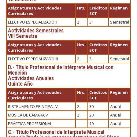
Asignaturas y Actividades
Hrs.
Créditos
Régimen
Curriculares
SCT
ELECTIVO ESPECIALIZADO II
2
3
Semestral
Actividades Semestrales
VIII Semestre
Asignaturas y Actividades
Hrs.
Créditos
Régimen
Curriculares
SCT
ELECTIVO ESPECIALIZADO III
2
3
Semestral
B.- Título Profesional de Intérprete Musical con
Mención
Actividades Anuales
Quinto Año
Asignaturas y Actividades
Hrs.
Créditos
Régimen
Curriculares
SCT
INSTRUMENTO PRINCIPAL V
2
30
Anual
MÚSICA DE CÁMARA V
2
20
Anual
PRÁCTICA PROFESIONAL
10
Anual
C.- Título Profesional de Intérprete Musical