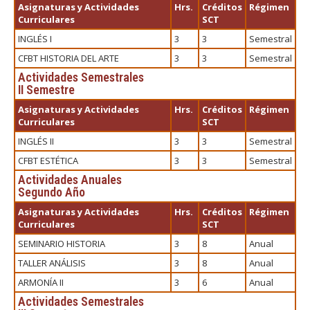
Asignaturas y Actividades
Hrs.
Créditos
Régimen
Curriculares
SCT
INGLÉS I
3
3
Semestral
CFBT HISTORIA DEL ARTE
3
3
Semestral
Actividades Semestrales
II Semestre
Asignaturas y Actividades
Hrs.
Créditos
Régimen
Curriculares
SCT
INGLÉS II
3
3
Semestral
CFBT ESTÉTICA
3
3
Semestral
Actividades Anuales
Segundo Año
Asignaturas y Actividades
Hrs.
Créditos
Régimen
Curriculares
SCT
SEMINARIO HISTORIA
3
8
Anual
TALLER ANÁLISIS
3
8
Anual
ARMONÍA II
3
6
Anual
Actividades Semestrales