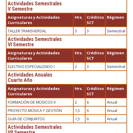
Actividades Semestrales
V Semestre
Asignaturas y Actividades
Hrs.
Créditos
Régimen
Curriculares
SCT
TALLER TRANSVERSAL
3
3
Semestral
Actividades Semestrales
VI Semestre
Asignaturas y Actividades
Hrs.
Créditos
Régimen
Curriculares
SCT
ELECTIVO ESPECIALIZADO I
2
3
Semestral
Actividades Anuales
Cuarto Año
Asignaturas y Actividades
Hrs.
Créditos
Régimen
Curriculares
SCT
FORMACIÓN DE MÚSICOS II
2
6
Anual
PROYECTO MÚSICA Y GESTIÓN
1,5
6
Anual
GUÍA DE CONJUNTOS
1,5
6
Anual
Actividades Semestrales
VII Semestre