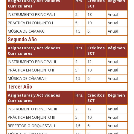
Asignaturas y Actividades
Hrs.
Créditos
Régimen
Curriculares
SCT
INSTRUMENTO PRINCIPAL I
2
18
Anual
PRÁCTICA EN CONJUNTO I
5
10
Anual
MÚSICA DE CÁMARA I
1,5
6
Anual
Segundo Año
Asignaturas y Actividades
Hrs.
Créditos
Régimen
Curriculares
SCT
INSTRUMENTO PRINCIPAL II
2
12
Anual
PRÁCTICA EN CONJUNTO II
5
10
Anual
MÚSICA DE CÁMARA II
1,5
6
Anual
Tercer Año
Asignaturas y Actividades
Hrs.
Créditos
Régimen
Curriculares
SCT
INSTRUMENTO PRINCIPAL III
2
12
Anual
PRÁCTICA EN CONJUNTO III
5
10
Anual
REPERTORIO ORQUESTAL I
1,5
6
Anual
MÚSICA DE CÁMARA III
1,5
6
Anual