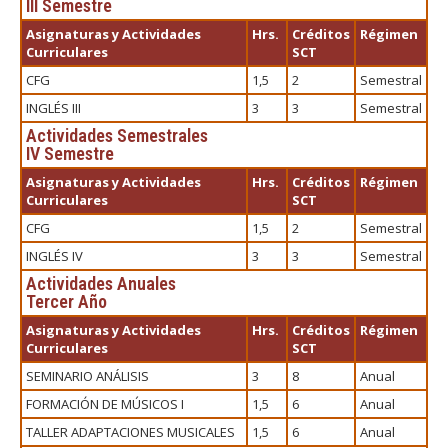
III Semestre
Asignaturas y Actividades
Hrs.
Créditos
Régimen
Curriculares
SCT
CFG
1,5
2
Semestral
INGLÉS III
3
3
Semestral
Actividades Semestrales
IV Semestre
Asignaturas y Actividades
Hrs.
Créditos
Régimen
Curriculares
SCT
CFG
1,5
2
Semestral
INGLÉS IV
3
3
Semestral
Actividades Anuales
Tercer Año
Asignaturas y Actividades
Hrs.
Créditos
Régimen
Curriculares
SCT
SEMINARIO ANÁLISIS
3
8
Anual
FORMACIÓN DE MÚSICOS I
1,5
6
Anual
TALLER ADAPTACIONES MUSICALES
1,5
6
Anual