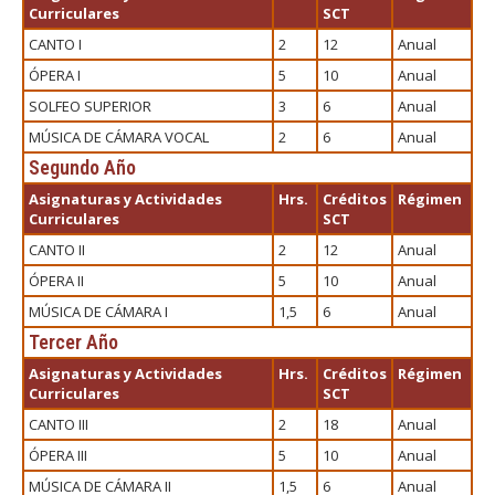
Curriculares
SCT
CANTO I
2
12
Anual
ÓPERA I
5
10
Anual
SOLFEO SUPERIOR
3
6
Anual
MÚSICA DE CÁMARA VOCAL
2
6
Anual
Segundo Año
Asignaturas y Actividades
Hrs.
Créditos
Régimen
Curriculares
SCT
CANTO II
2
12
Anual
ÓPERA II
5
10
Anual
MÚSICA DE CÁMARA I
1,5
6
Anual
Tercer Año
Asignaturas y Actividades
Hrs.
Créditos
Régimen
Curriculares
SCT
CANTO III
2
18
Anual
ÓPERA III
5
10
Anual
MÚSICA DE CÁMARA II
1,5
6
Anual