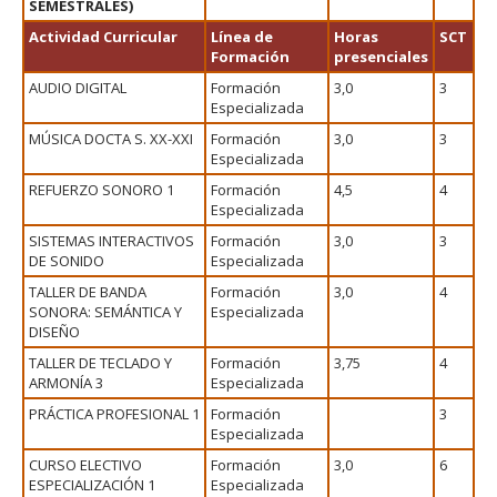
SEMESTRALES)
Actividad Curricular
Línea de
Horas
SCT
Formación
presenciales
AUDIO DIGITAL
Formación
3,0
3
Especializada
MÚSICA DOCTA S. XX-XXI
Formación
3,0
3
Especializada
REFUERZO SONORO 1
Formación
4,5
4
Especializada
SISTEMAS INTERACTIVOS
Formación
3,0
3
DE SONIDO
Especializada
TALLER DE BANDA
Formación
3,0
4
SONORA: SEMÁNTICA Y
Especializada
DISEÑO
TALLER DE TECLADO Y
Formación
3,75
4
ARMONÍA 3
Especializada
PRÁCTICA PROFESIONAL 1
Formación
3
Especializada
CURSO ELECTIVO
Formación
3,0
6
ESPECIALIZACIÓN 1
Especializada