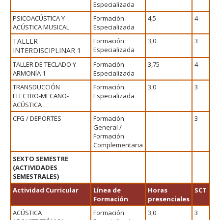
Especializada
PSICOACÚSTICA Y
Formación
4,5
4
ACÚSTICA MUSICAL
Especializada
TALLER
Formación
3,0
3
Especializada
INTERDISCIPLINAR 1
TALLER DE TECLADO Y
Formación
3,75
4
ARMONÍA 1
Especializada
TRANSDUCCIÓN
Formación
3,0
3
ELECTRO-MECANO-
Especializada
ACÚSTICA
CFG / DEPORTES
Formación
3
General /
Formación
Complementaria
SEXTO SEMESTRE
(ACTIVIDADES
SEMESTRALES)
Actividad Curricular
Línea de
Horas
SCT
Formación
presenciales
ACÚSTICA
Formación
3,0
3