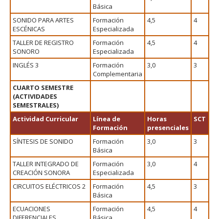
Básica
SONIDO PARA ARTES
Formación
4,5
4
ESCÉNICAS
Especializada
TALLER DE REGISTRO
Formación
4,5
4
SONORO
Especializada
INGLÉS 3
Formación
3,0
3
Complementaria
CUARTO SEMESTRE
(ACTIVIDADES
SEMESTRALES)
Actividad Curricular
Línea de
Horas
SCT
Formación
presenciales
SÍNTESIS DE SONIDO
Formación
3,0
3
Básica
TALLER INTEGRADO DE
Formación
3,0
4
CREACIÓN SONORA
Especializada
CIRCUITOS ELÉCTRICOS 2
Formación
4,5
3
Básica
ECUACIONES
Formación
4,5
4
DIFERENCIALES
Básica