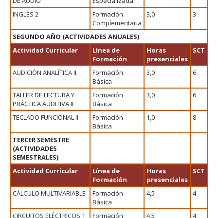
DE AUDIO
Especializada
INGLÉS 2
Formación
3,0
3
Complementaria
SEGUNDO AÑO (ACTIVIDADES ANUALES)
Actividad Curricular
Línea de
Horas
SCT
Formación
presenciales
AUDICIÓN ANALÍTICA II
Formación
3,0
6
Básica
TALLER DE LECTURA Y
Formación
3,0
6
PRÁCTICA AUDITIVA II
Básica
TECLADO FUNCIONAL II
Formación
1,0
8
Básica
TERCER SEMESTRE
(ACTIVIDADES
SEMESTRALES)
Actividad Curricular
Línea de
Horas
SCT
Formación
presenciales
CÁLCULO MULTIVARIABLE
Formación
4,5
4
Básica
CIRCUITOS ELÉCTRICOS 1
Formación
4,5
4