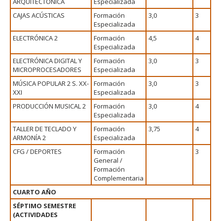
ARQUITECTÓNICA
Especializada
CAJAS ACÚSTICAS
Formación
3,0
3
Especializada
ELECTRÓNICA 2
Formación
4,5
4
Especializada
ELECTRÓNICA DIGITAL Y
Formación
3,0
3
MICROPROCESADORES
Especializada
MÚSICA POPULAR 2 S. XX-
Formación
3,0
3
XXI
Especializada
PRODUCCIÓN MUSICAL 2
Formación
3,0
4
Especializada
TALLER DE TECLADO Y
Formación
3,75
4
ARMONÍA 2
Especializada
CFG / DEPORTES
Formación
3
General /
Formación
Complementaria
CUARTO AÑO
SÉPTIMO SEMESTRE
(ACTIVIDADES