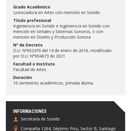
FACULTAD
Grado Académico
Licenciado/a en Artes con mención en Sonido
Estudiantes
Funcionarias/os
Título profesional
Ingeniero/a en Sonido e Ingeniero/a en Sonido con
Académicas/os
Egresadas/os
mención en Señales y Sistemas Sonoros, o con
mención en Diseño y Producción Sonora
Nº de Decreto
D.U. Nº002470 del 14 de enero de 2016, modificado
por D.U. N°004673 de 2021
Facultad o Instituto
Facultad de Artes
Duración
10 semestres académicos, jornada diurna.
INFORMACIONES
Secretaría de Sonido
Compañía 1264, Séptimo Piso, Sector B, Santiago