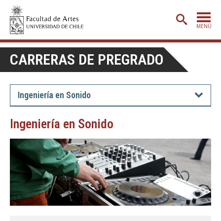
MENÚ
PORTADA
CARRERAS DE PREGRADO
ADMISIÓN
ETAPA BÁSICA
Ingeniería en Sonido
CARRERAS
Ingeniería en Sonido
POSTGRADO
EXTENSIÓN
CREACIÓN
E INVESTIGACIÓN
BIBLIOTECA
DEPARTAMENTOS