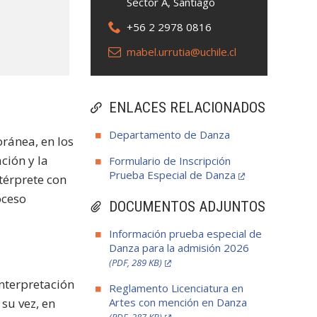
Sector A, Santiago
+56 2 2978 0816
mabel.urrutia@uchile.cl
ENLACES RELACIONADOS
Departamento de Danza
ránea, en los
ción y la
Formulario de Inscripción
Prueba Especial de Danza
ntérprete con
oceso
DOCUMENTOS ADJUNTOS
Información prueba especial de
Danza para la admisión 2026
(PDF, 289 KB)
interpretación
Reglamento Licenciatura en
 su vez, en
Artes con mención en Danza