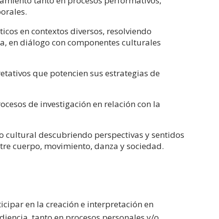
samiento tanto en procesos performativos,
porales.
ticos en contextos diversos, resolviendo
ia, en diálogo con componentes culturales
retativos que potencien sus estrategias de
esos de investigación en relación con la
io cultural descubriendo perspectivas y sentidos
ntre cuerpo, movimiento, danza y sociedad.
cipar en la creación e interpretación en
iencia, tanto en procesos personales y/o