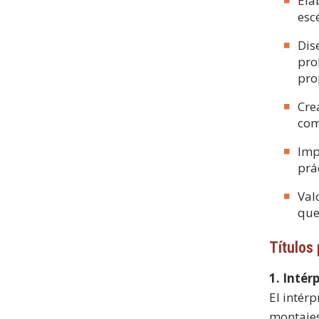
Ela
esc
Dis
pro
pro
Cre
com
Imp
prá
Val
que
Títulos
1. Inté
El intér
montajes