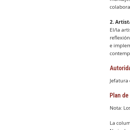
colaborat
2. Artis
El/la ar
reflexió
e implem
contempo
Autorid
Jefatura
Plan de
Nota: Lo
La column