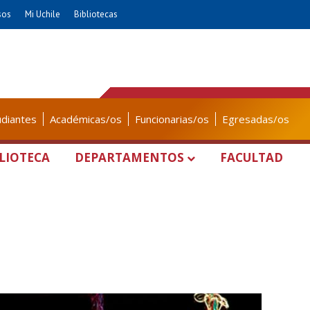
sos
Mi Uchile
Bibliotecas
udiantes
Académicas/os
Funcionarias/os
Egresadas/os
LIOTECA
DEPARTAMENTOS
FACULTAD