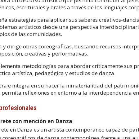
bora un discurso artístico que permita contribuir al pen
énicos, escriturales y orales a través de los lenguajes cor
eña estrategias para aplicar sus saberes creativos-dancís
blemas artísticos desde una perspectiva interdisciplinar
pios de las comunidades.
a y dirige obras coreográficas, buscando recursos interp
posición, creativas y performativas.
lementa metodologías para abordar críticamente sus proc
ctica artística, pedagógica y estudios de danza.
ora e integra en su hacer la inmaterialidad del patrimon
 permita reflexiones en entorno a la interdependencia e
 profesionales
rprete con mención en Danza
:
prete en Danza es un artista contemporáneo capaz de parti
 coreográficos de danza contemporánea frente a una aud