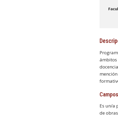
Facu
Descrip
Programa
ámbitos d
docencia.
mención 
formativ
Campos
Es un/a 
de obras 