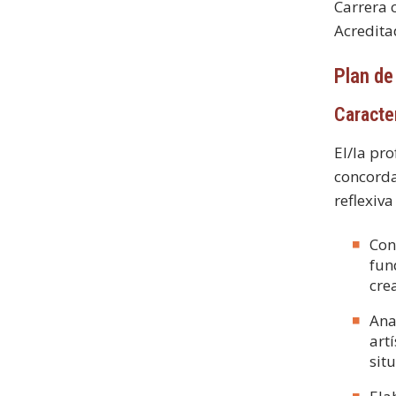
Carrera 
Acredita
Plan de
Caracte
El/la pro
concorda
reflexiva
Con
fun
cre
Ana
art
sit