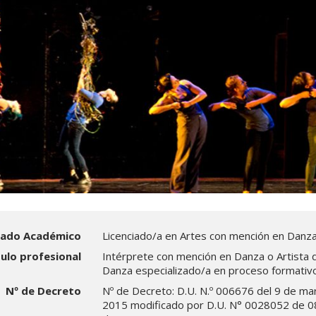
ado Académico
Licenciado/a en Artes con mención en Danz
tulo profesional
Intérprete con mención en Danza o Artista d
Danza especializado/a en proceso formativ
Nº de Decreto
Nº de Decreto: D.U. N.º 006676 del 9 de ma
2015 modificado por D.U. N° 0028052 de 0