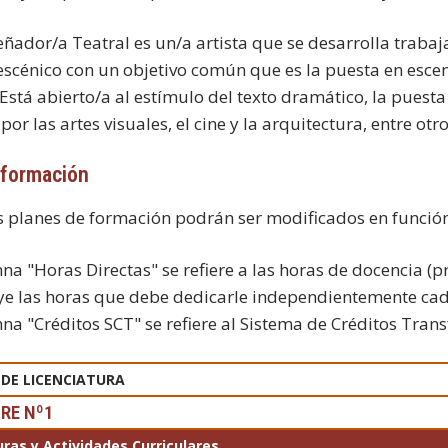
señador/a Teatral es un/a artista que se desarrolla traba
 escénico con un objetivo común que es la puesta en esc
 Está abierto/a al estímulo del texto dramático, la puesta
or las artes visuales, el cine y la arquitectura, entre otro
 formación
s planes de formación podrán ser modificados en función
a "Horas Directas" se refiere a las horas de docencia (pr
ye las horas que debe dedicarle independientemente ca
na "Créditos SCT" se refiere al Sistema de Créditos Trans
O DE LICENCIATURA
RE Nº1
ras y Actividades Curriculares