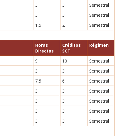
3
3
Semestral
3
3
Semestral
1,5
2
Semestral
Horas
Créditos
Régimen
Directas
SCT
9
10
Semestral
3
3
Semestral
7,5
6
Semestral
3
3
Semestral
3
3
Semestral
3
3
Semestral
3
3
Semestral