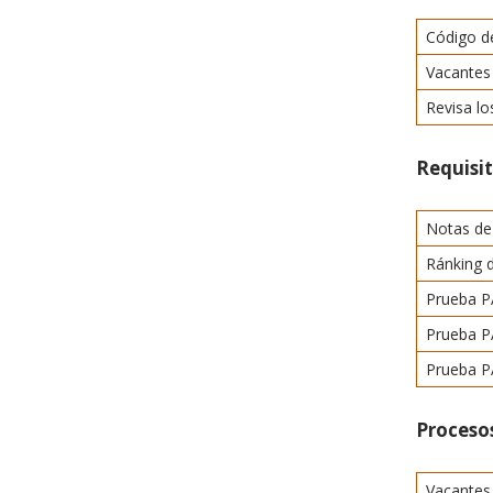
Código de
Vacantes
Revisa l
Requisi
Notas de
Ránking 
Prueba P
Prueba P
Prueba PA
Procesos
Vacante