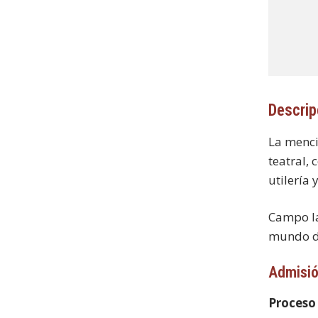
Descrip
La menci
teatral,
utilería 
Campo la
mundo de
Admisi
Proceso