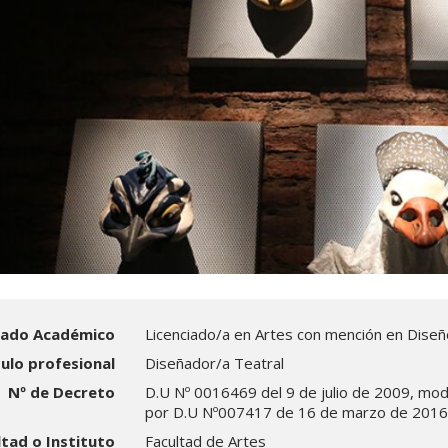
ado Académico
Licenciado/a en Artes con mención en Diseñ
tulo profesional
Diseñador/a Teatral
Nº de Decreto
D.U Nº 0016469 del 9 de julio de 2009, mod
por D.U Nº007417 de 16 de marzo de 201
ltad o Instituto
Facultad de Artes