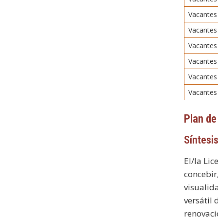
Vacantes
Vacante
Vacantes 
Vacantes
Vacantes
Vacantes 
Plan de
Síntesis
El/la Li
concebir
visualid
versátil 
renovació