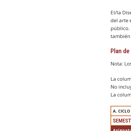
El/la Di
del arte
público.
también p
Plan de
Nota: Lo
La column
No inclu
La colum
A. CICL
SEMEST
Asignatu