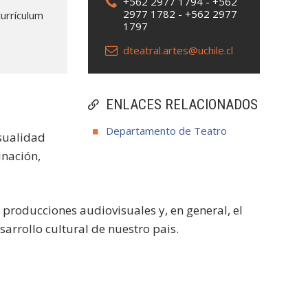
+562 2977 1794 - +562
2977 1782 - +562 2977
urrículum
1797
dteatral.artes@uchile.cl
ENLACES RELACIONADOS
Departamento de Teatro
isualidad
inación,
producciones audiovisuales y, en general, el
arrollo cultural de nuestro pais.