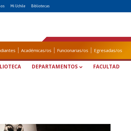
sos
Mi Uchile
Bibliotecas
udiantes
Académicas/os
Funcionarias/os
Egresadas/os
LIOTECA
DEPARTAMENTOS
FACULTAD