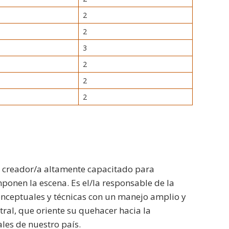
2
2
3
2
2
2
/a creador/a altamente capacitado para
ponen la escena. Es el/la responsable de la
onceptuales y técnicas con un manejo amplio y
atral, que oriente su quehacer hacia la
rales de nuestro país.