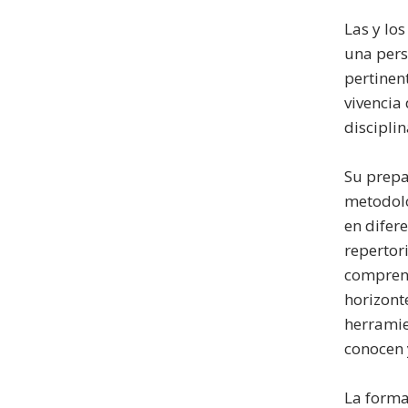
Las y lo
una persp
pertinen
vivencia
disciplin
Su prepa
metodoló
en difer
repertor
comprens
horizont
herramie
conocen 
La forma