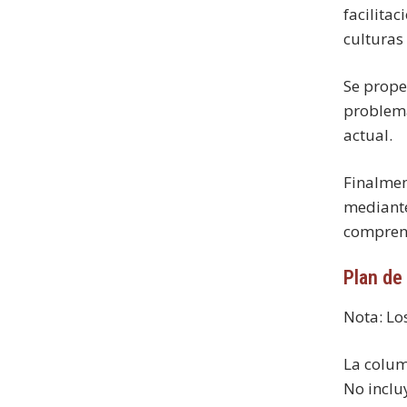
facilitac
culturas
Se propen
problema
actual.
Finalmen
mediante
comprensi
Plan de
Nota: Lo
La column
No inclu