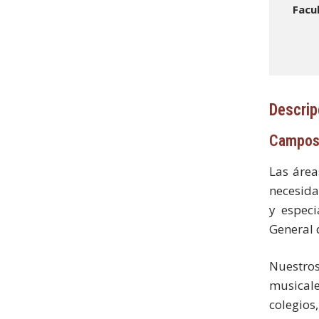
Facu
Descrip
Campos
Las área
necesidad
y especi
General 
Nuestros
musicale
colegios