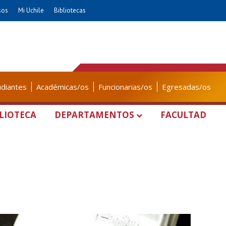
sos
Mi Uchile
Bibliotecas
udiantes
Académicas/os
Funcionarias/os
Egresadas/os
LIOTECA
DEPARTAMENTOS
FACULTAD