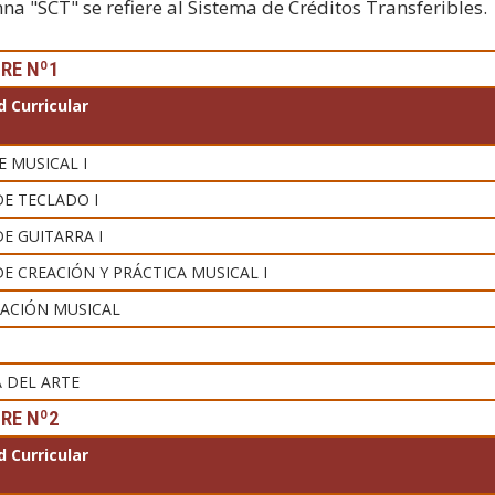
na "SCT" se refiere al Sistema de Créditos Transferibles.
RE Nº1
d Curricular
E MUSICAL I
DE TECLADO I
DE GUITARRA I
DE CREACIÓN Y PRÁCTICA MUSICAL I
GACIÓN MUSICAL
A DEL ARTE
RE Nº2
d Curricular