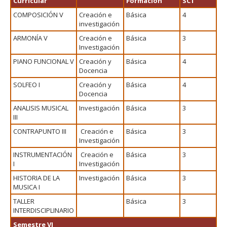
Curricular
Formación
SCT
COMPOSICIÓN V
Creación e
Básica
4
investigación
ARMONÍA V
Creación e
Básica
3
Investigación
PIANO FUNCIONAL V
Creación y
Básica
4
Docencia
SOLFEO I
Creación y
Básica
4
Docencia
ANALISIS MUSICAL
Investigación
Básica
3
III
CONTRAPUNTO III
Creación e
Básica
3
Investigación
INSTRUMENTACIÓN
Creación e
Básica
3
I
Investigación
HISTORIA DE LA
Investigación
Básica
3
MUSICA I
TALLER
Básica
3
INTERDISCIPLINARIO
Semestre VI