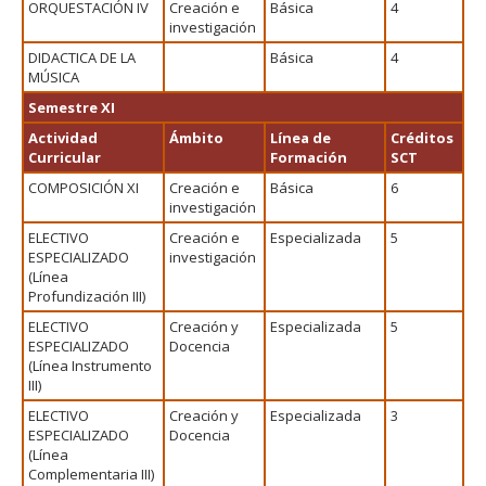
ORQUESTACIÓN IV
Creación e
Básica
4
investigación
DIDACTICA DE LA
Básica
4
MÚSICA
Semestre XI
Actividad
Ámbito
Línea de
Créditos
Curricular
Formación
SCT
COMPOSICIÓN XI
Creación e
Básica
6
investigación
ELECTIVO
Creación e
Especializada
5
ESPECIALIZADO
investigación
(Línea
Profundización III)
ELECTIVO
Creación y
Especializada
5
ESPECIALIZADO
Docencia
(Línea Instrumento
III)
ELECTIVO
Creación y
Especializada
3
ESPECIALIZADO
Docencia
(Línea
Complementaria III)