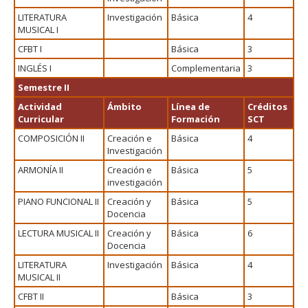
LITERATURA
Investigación
Básica
4
MUSICAL I
CFBT I
Básica
3
INGLÉS I
Complementaria
3
Semestre II
Actividad
Ámbito
Línea de
Créditos
Curricular
Formación
SCT
COMPOSICIÓN II
Creación e
Básica
4
Investigación
ARMONÍA II
Creación e
Básica
5
investigación
PIANO FUNCIONAL II
Creación y
Básica
5
Docencia
LECTURA MUSICAL II
Creación y
Básica
6
Docencia
LITERATURA
Investigación
Básica
4
MUSICAL II
CFBT II
Básica
3