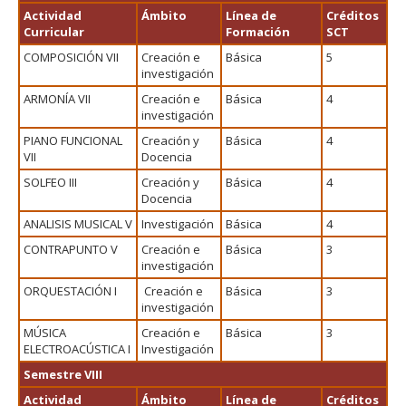
Actividad
Ámbito
Línea de
Créditos
Curricular
Formación
SCT
COMPOSICIÓN VII
Creación e
Básica
5
investigación
ARMONÍA VII
Creación e
Básica
4
investigación
PIANO FUNCIONAL
Creación y
Básica
4
VII
Docencia
SOLFEO III
Creación y
Básica
4
Docencia
ANALISIS MUSICAL V
Investigación
Básica
4
CONTRAPUNTO V
Creación e
Básica
3
investigación
ORQUESTACIÓN I
Creación e
Básica
3
investigación
MÚSICA
Creación e
Básica
3
ELECTROACÚSTICA I
Investigación
Semestre VIII
Actividad
Ámbito
Línea de
Créditos