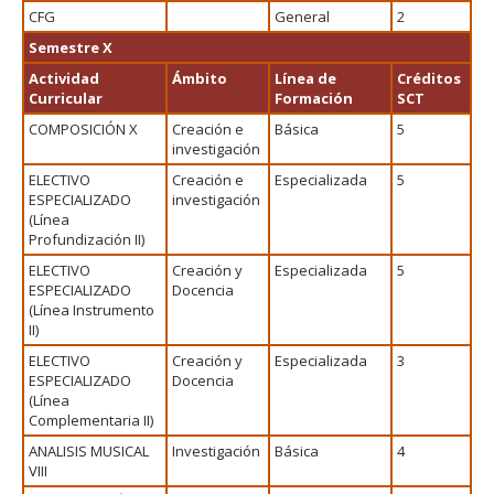
CFG
General
2
Semestre X
Actividad
Ámbito
Línea de
Créditos
Curricular
Formación
SCT
COMPOSICIÓN X
Creación e
Básica
5
investigación
ELECTIVO
Creación e
Especializada
5
ESPECIALIZADO
investigación
(Línea
Profundización II)
ELECTIVO
Creación y
Especializada
5
ESPECIALIZADO
Docencia
(Línea Instrumento
II)
ELECTIVO
Creación y
Especializada
3
ESPECIALIZADO
Docencia
(Línea
Complementaria II)
ANALISIS MUSICAL
Investigación
Básica
4
VIII