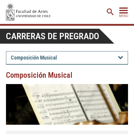
MENÚ
PORTADA
CARRERAS DE PREGRADO
ADMISIÓN
ETAPA BÁSICA
Composición Musical
CARRERAS
Composición Musical
POSTGRADO
EXTENSIÓN
CREACIÓN
E INVESTIGACIÓN
BIBLIOTECA
DEPARTAMENTOS