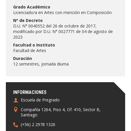
FACULTAD
Grado Académico
Licenciado/a en Artes con mención en Composición
Estudiantes
Funcionarias/os
Nº de Decreto
D.U. N° 0040552 del 26 de octubre de 2017,
Académicas/os
Egresadas/os
modificado por D.U. N° 0027771 de 04 de agosto de
2023
Facultad o Instituto
Facultad de Artes
Duración
12 semestres, jornada diurna
INFORMACIONES
Escuela de Pregrado
Compañía 1264, Piso 4, Of. 410, Sector B,
Santiago
(+56) 2 2978 1326