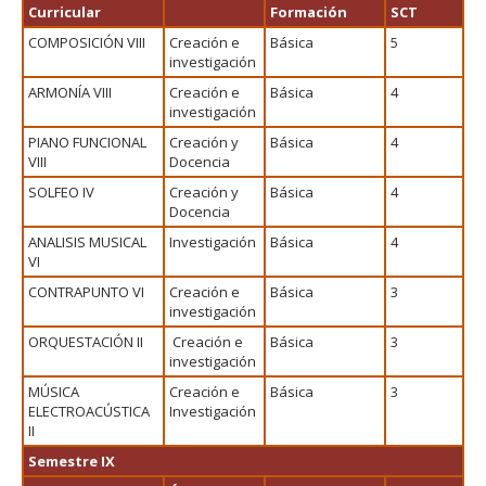
Curricular
Formación
SCT
COMPOSICIÓN VIII
Creación e
Básica
5
investigación
ARMONÍA VIII
Creación e
Básica
4
investigación
PIANO FUNCIONAL
Creación y
Básica
4
VIII
Docencia
SOLFEO IV
Creación y
Básica
4
Docencia
ANALISIS MUSICAL
Investigación
Básica
4
VI
CONTRAPUNTO VI
Creación e
Básica
3
investigación
ORQUESTACIÓN II
Creación e
Básica
3
investigación
MÚSICA
Creación e
Básica
3
ELECTROACÚSTICA
Investigación
II
Semestre IX