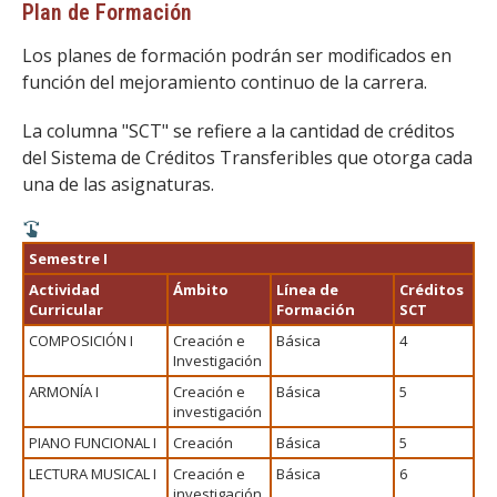
Plan de Formación
Los planes de formación podrán ser modificados en
función del mejoramiento continuo de la carrera.
La columna "SCT" se refiere a la cantidad de créditos
del Sistema de Créditos Transferibles que otorga cada
una de las asignaturas.
Semestre I
Actividad
Ámbito
Línea de
Créditos
Curricular
Formación
SCT
COMPOSICIÓN I
Creación e
Básica
4
Investigación
ARMONÍA I
Creación e
Básica
5
investigación
PIANO FUNCIONAL I
Creación
Básica
5
LECTURA MUSICAL I
Creación e
Básica
6
investigación