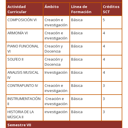
Actividad
Ámbito
Línea de
Créditos
Curricular
Formación
SCT
COMPOSICIÓN VI
Creación e
Básica
5
investigación
ARMONÍA VI
Creación e
Básica
4
investigación
PIANO FUNCIONAL
Creación y
Básica
4
VI
Docencia
SOLFEO II
Creación y
Básica
4
Docencia
ANALISIS MUSICAL
Investigación
Básica
4
IV
CONTRAPUNTO IV
Creación e
Básica
3
investigación
INSTRUMENTACIÓN
Creación e
Básica
3
II
investigación
HISTORIA DE LA
investigación
Básica
3
MÚSICA II
Semestre VII