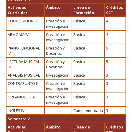
Actividad
Ámbito
Línea de
Créditos
Curricular
Formación
SCT
COMPOSICIÓN IV
Creación e
Básica
4
investigación
ARMONÍA IV
Creación e
Básica
4
Investigación
PIANO FUNCIONAL
Creación y
Básica
5
IV
Docencia
LECTURA MUSICAL
Creación y
Básica
5
IV
Docencia
ANALISIS MUSICAL II
Investigación
Básica
3
CONTRAPUNTO II
Creación e
Básica
3
Investigación
ORGANOLOGÍA II
Creación e
Básica
3
investigación
INGLÉS IV
Complementaria
3
Semestre V
Actividad
Ámbito
Línea de
Créditos