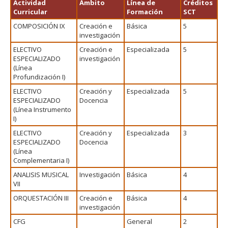
Actividad
Ámbito
Línea de
Créditos
Curricular
Formación
SCT
COMPOSICIÓN IX
Creación e
Básica
5
investigación
ELECTIVO
Creación e
Especializada
5
ESPECIALIZADO
investigación
(Línea
Profundización I)
ELECTIVO
Creación y
Especializada
5
ESPECIALIZADO
Docencia
(Línea Instrumento
I)
ELECTIVO
Creación y
Especializada
3
ESPECIALIZADO
Docencia
(Línea
Complementaria I)
ANALISIS MUSICAL
Investigación
Básica
4
VII
ORQUESTACIÓN III
Creación e
Básica
4
investigación
CFG
General
2