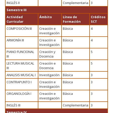
INGLÉS II
Complementaria
3
Semestre III
Actividad
Ámbito
Línea de
Créditos
Curricular
Formación
SCT
COMPOSICIÓN III
Creación e
Básica
4
investigación
ARMONÍA III
Creación e
Básica
4
Investigación
PIANO FUNCIONAL
Creación y
Básica
5
III
Docencia
LECTURA MUSICAL
Creación e
Básica
5
III
Docencia
ANALISIS MUSICAL I
Investigación
Básica
3
CONTRAPUNTO I
Creación e
Básica
3
Investigación
ORGANOLOGÍA I
Creación e
Básica
3
investigación
INGLÉS III
Complementaria
3
Semestre IV