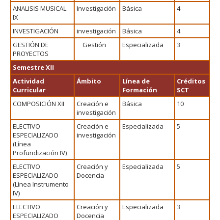
ANALISIS MUSICAL
Investigación
Básica
4
IX
INVESTIGACIÓN
investigación
Básica
4
GESTIÓN DE
Gestión
Especializada
3
PROYECTOS
Semestre XII
Actividad
Ámbito
Línea de
Créditos
Curricular
Formación
SCT
COMPOSICIÓN XII
Creación e
Básica
10
investigación
ELECTIVO
Creación e
Especializada
5
ESPECIALIZADO
investigación
(Línea
Profundización IV)
ELECTIVO
Creación y
Especializada
5
ESPECIALIZADO
Docencia
(Línea Instrumento
IV)
ELECTIVO
Creación y
Especializada
3
ESPECIALIZADO
Docencia