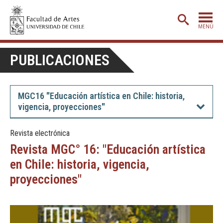
MENÚ
PORTADA
PUBLICACIONES
ADMISIÓN
ETAPA BÁSICA
MGC16 "Educación artística en Chile: historia,
vigencia, proyecciones"
CARRERAS
POSTGRADO
Revista electrónica
Revista MGC° 16: "Educación artística
EXTENSIÓN
en Chile: historia, vigencia,
CREACIÓN
E INVESTIGACIÓN
proyecciones"
BIBLIOTECA
DEPARTAMENTOS