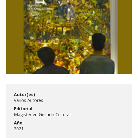
FACULTAD
Estudiantes
Funcionarias/os
Académicas/os
Egresadas/os
Autor(es)
Varios Autores
Editorial
Magíster en Gestión Cultural
Año
2021