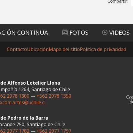
Compartir:
ACIÓN CONTINUA
FOTOS
VIDEOS
Contacto
Ubicación
Mapa del sitio
Política de privacidad
de Alfonso Letelier Llona
mpañía 1264, Santiago de Chile
62 2978 1300
—
+562 2978 1350
xcom.artes@uchile.cl
de Pedro de la Barra
randé 750, Santiago de Chile
62 2977 1782
—
+562 2977 1797