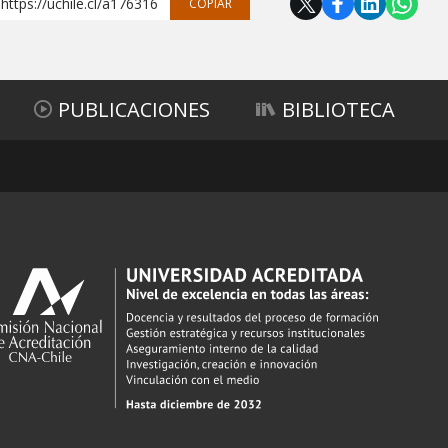
https://uchile.cl/a176316
COPIAR
PUBLICACIONES
BIBLIOTECA