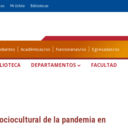
sos
Mi Uchile
Bibliotecas
udiantes
Académicas/os
Funcionarias/os
Egresadas/os
LIOTECA
DEPARTAMENTOS
FACULTAD
ociocultural de la pandemia en