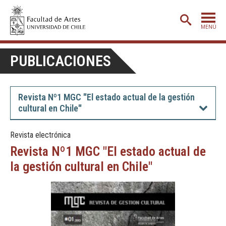
MENÚ
PORTADA
PUBLICACIONES
ADMISIÓN
ETAPA BÁSICA
Revista Nº1 MGC "El estado actual de la gestión
cultural en Chile"
CARRERAS
POSTGRADO
Revista electrónica
Revista Nº1 MGC "El estado actual de
EXTENSIÓN
la gestión cultural en Chile"
CREACIÓN
E INVESTIGACIÓN
BIBLIOTECA
DEPARTAMENTOS