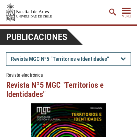
MENÚ
PORTADA
PUBLICACIONES
ADMISIÓN
ETAPA BÁSICA
Revista MGC Nº5 "Territorios e Identidades"
CARRERAS
Revista electrónica
POSTGRADO
Revista Nº5 MGC "Territorios e
EXTENSIÓN
Identidades"
CREACIÓN
E INVESTIGACIÓN
BIBLIOTECA
DEPARTAMENTOS