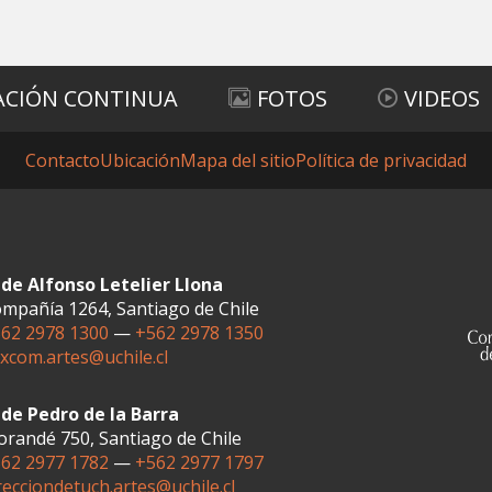
ACIÓN CONTINUA
FOTOS
VIDEOS
Contacto
Ubicación
Mapa del sitio
Política de privacidad
de Alfonso Letelier Llona
mpañía 1264, Santiago de Chile
62 2978 1300
—
+562 2978 1350
xcom.artes@uchile.cl
de Pedro de la Barra
randé 750, Santiago de Chile
62 2977 1782
—
+562 2977 1797
recciondetuch.artes@uchile.cl