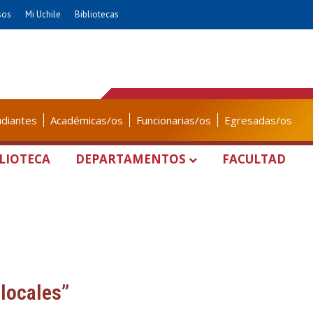
sos
Mi Uchile
Bibliotecas
udiantes
Académicas/os
Funcionarias/os
Egresadas/os
LIOTECA
DEPARTAMENTOS
FACULTAD
 locales”