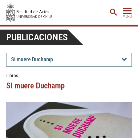
MENÚ
PORTADA
PUBLICACIONES
ADMISIÓN
ETAPA BÁSICA
Si muere Duchamp
CARRERAS
Libros
POSTGRADO
Si muere Duchamp
EXTENSIÓN
CREACIÓN
E INVESTIGACIÓN
BIBLIOTECA
DEPARTAMENTOS