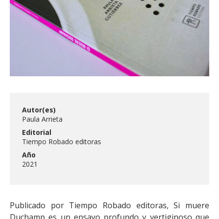
FACULTAD
Estudiantes
Funcionarias/os
Académicas/os
Egresadas/os
Autor(es)
Paula Arrieta
Editorial
Tiempo Robado editoras
Año
2021
Publicado por Tiempo Robado editoras, Si muere
Duchamp es un ensayo profundo y vertiginoso que