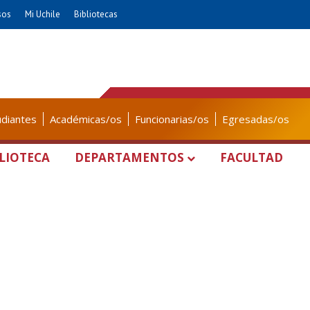
sos
Mi Uchile
Bibliotecas
udiantes
Académicas/os
Funcionarias/os
Egresadas/os
LIOTECA
DEPARTAMENTOS
FACULTAD