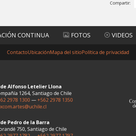
Compartir:
ACIÓN CONTINUA
FOTOS
VIDEOS
Contacto
Ubicación
Mapa del sitio
Política de privacidad
de Alfonso Letelier Llona
mpañía 1264, Santiago de Chile
62 2978 1300
—
+562 2978 1350
xcom.artes@uchile.cl
de Pedro de la Barra
randé 750, Santiago de Chile
62 2977 1782
—
+562 2977 1797