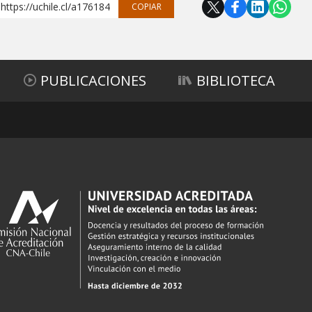
https://uchile.cl/a176184
COPIAR
PUBLICACIONES
BIBLIOTECA