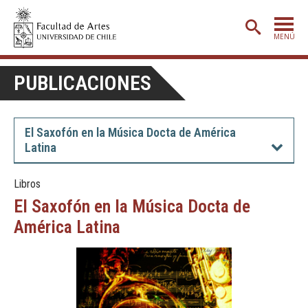
MENÚ
PORTADA
PUBLICACIONES
ADMISIÓN
ETAPA BÁSICA
El Saxofón en la Música Docta de América
Latina
CARRERAS
POSTGRADO
Libros
El Saxofón en la Música Docta de
EXTENSIÓN
América Latina
CREACIÓN
E INVESTIGACIÓN
BIBLIOTECA
DEPARTAMENTOS