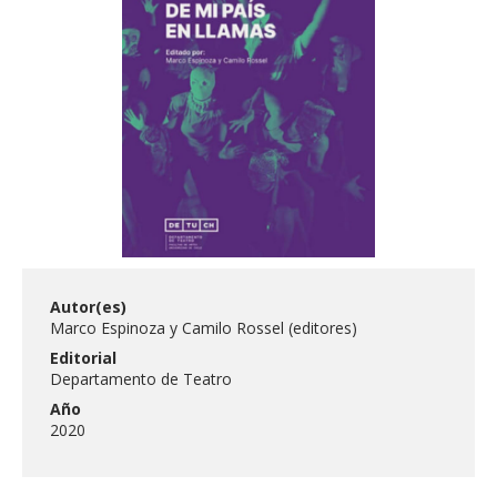
FACULTAD
Estudiantes
Funcionarias/os
Académicas/os
Egresadas/os
Autor(es)
Marco Espinoza y Camilo Rossel (editores)
Editorial
Departamento de Teatro
Año
2020