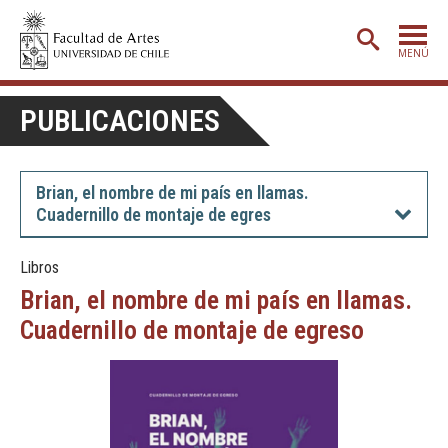
MENÚ
PORTADA
PUBLICACIONES
ADMISIÓN
ETAPA BÁSICA
Brian, el nombre de mi país en llamas.
Cuadernillo de montaje de egres
CARRERAS
POSTGRADO
Libros
Brian, el nombre de mi país en llamas.
EXTENSIÓN
Cuadernillo de montaje de egreso
CREACIÓN
E INVESTIGACIÓN
BIBLIOTECA
DEPARTAMENTOS