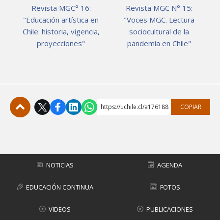
Revista MGC° 16:
Revista MGC N° 15:
"Educación artística en
"Voces MGC. Lectura
Chile: historia, vigencia,
sociocultural de la
proyecciones"
pandemia en Chile"
https://uchile.cl/a176188
COPIAR
Subir
NOTICIAS
AGENDA
EDUCACIÓN CONTINUA
FOTOS
VIDEOS
PUBLICACIONES