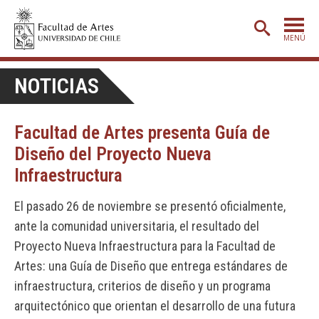
MENÚ
PORTADA
NOTICIAS
ADMISIÓN
Facultad de Artes presenta Guía de
ETAPA BÁSICA
Diseño del Proyecto Nueva
CARRERAS
Infraestructura
POSTGRADO
El pasado 26 de noviembre se presentó oficialmente,
EXTENSIÓN
ante la comunidad universitaria, el resultado del
CREACIÓN
E INVESTIGACIÓN
Proyecto Nueva Infraestructura para la Facultad de
Artes: una Guía de Diseño que entrega estándares de
BIBLIOTECA
infraestructura, criterios de diseño y un programa
DEPARTAMENTOS
arquitectónico que orientan el desarrollo de una futura