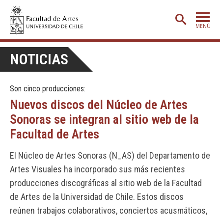
MENÚ
PORTADA
NOTICIAS
ADMISIÓN
Son cinco producciones:
ETAPA BÁSICA
Nuevos discos del Núcleo de Artes
CARRERAS
Sonoras se integran al sitio web de la
POSTGRADO
Facultad de Artes
EXTENSIÓN
El Núcleo de Artes Sonoras (N_AS) del Departamento de
CREACIÓN
E INVESTIGACIÓN
Artes Visuales ha incorporado sus más recientes
producciones discográficas al sitio web de la Facultad
BIBLIOTECA
de Artes de la Universidad de Chile. Estos discos
DEPARTAMENTOS
reúnen trabajos colaborativos, conciertos acusmáticos,